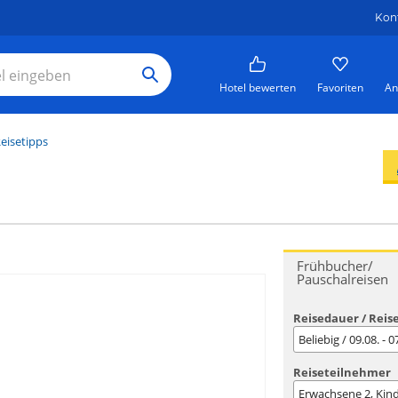
Kon
Hotel bewerten
Favoriten
An
eisetipps
Frühbucher/
Pauschalreisen
Reisedauer / Reis
Beliebig / 09.08. - 
Reiseteilnehmer
Erwachsene
2
, Kin