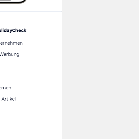
olidayCheck
ternehmen
 Werbung
hemen
 Artikel