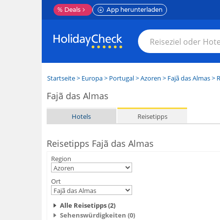
%
Deals
App herunterladen
Startseite
>
Europa
>
Portugal
>
Azoren
>
Fajã das Almas
> R
Fajã das Almas
Hotels
Reisetipps
Reisetipps Fajã das Almas
Region
Ort
Alle Reisetipps (2)
Sehenswürdigkeiten (0)