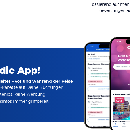
basierend auf mehr
Bewertungen au
 die App!
eiter – vor und während der Reise
p-Rabatte
auf Deine Buchungen
tenlos,
keine Werbung
infos immer griffbereit