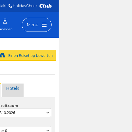
takt
HolidayCheck 
Menü
melden
Einen Reisetipp bewerten
Hotels
ezeitraum
07.10.2026
der
0