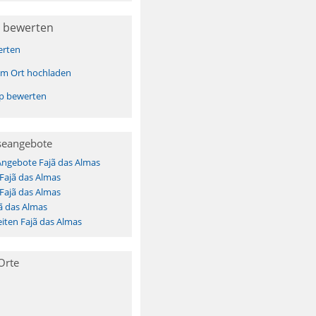
 bewerten
erten
sem Ort hochladen
pp bewerten
seangebote
Angebote Fajã das Almas
 Fajã das Almas
 Fajã das Almas
ã das Almas
iten Fajã das Almas
Orte