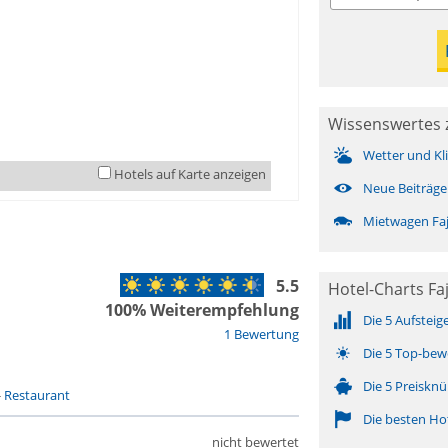
Wissenswertes z
Wetter und Kl
Hotels auf Karte anzeigen
Neue Beiträge
Mietwagen Faj
5.5
Hotel-Charts Fa
100% Weiterempfehlung
Die 5 Aufsteig
1 Bewertung
Die 5 Top-bew
Die 5 Preisknü
-
Restaurant
Die besten Ho
nicht bewertet