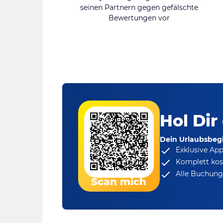
seinen Partnern gegen gefälschte
Bewertungen vor
Hol Dir
Dein Urlaubsbegl
Exklusive Ap
Komplett kos
Alle Buchungs
Scan mich