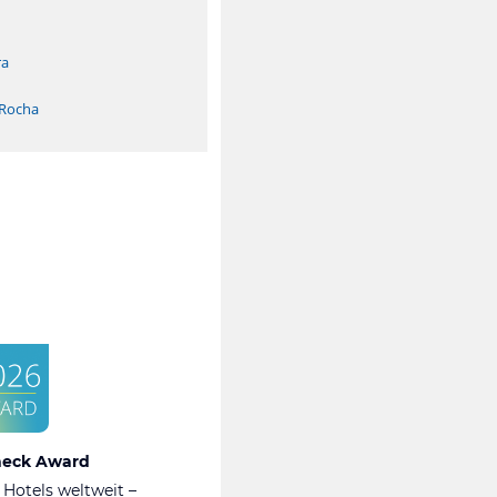
ra
 Rocha
heck Award
 Hotels weltweit –