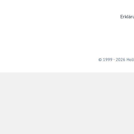
Erklär
© 1999 - 2026 Holi