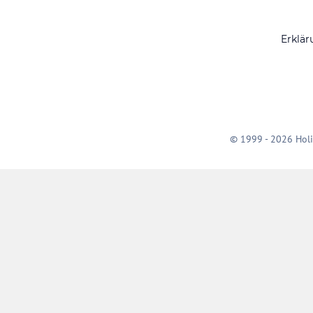
Erklär
© 1999 - 2026 Holi