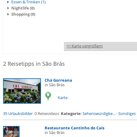
Essen & Trinken (1)
Nightlife (0)
Shopping (0)
<< Karte vergrößern
2 Reisetipps in São Brás
Chá Gorreana
in São Brás
Karte
35 Urlaubsbilder
0 Reisevideos
Kategorie:
Sehenswürdigke...
-
Sonstiges
Restaurante Cantinho do Cais
in São Brás