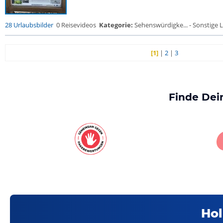
28 Urlaubsbilder
0 Reisevideos
Kategorie:
Sehenswürdigke... - Sonstige L
[1]
|
2
|
3
Finde Dei
Hol