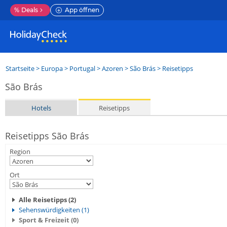
%
Deals
App öffnen
Startseite
>
Europa
>
Portugal
>
Azoren
>
São Brás
> Reisetipps
São Brás
Hotels
Reisetipps
Reisetipps São Brás
Region
Ort
Alle Reisetipps (2)
Sehenswürdigkeiten (1)
Sport & Freizeit (0)