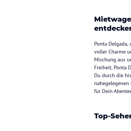
Mietwage
entdecke
Ponta Delgada, d
voller Charme un
Mischung aus ur
Freiheit, Pont
Du durch die his
nahegelegenen N
für Dein Abente
Top-Sehe