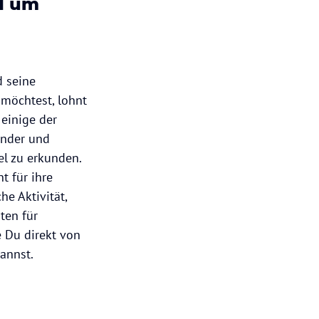
d um
 seine
möchtest, lohnt
einige der
nder und
el zu erkunden.
t für ihre
e Aktivität,
ten für
ie Du direkt von
kannst.