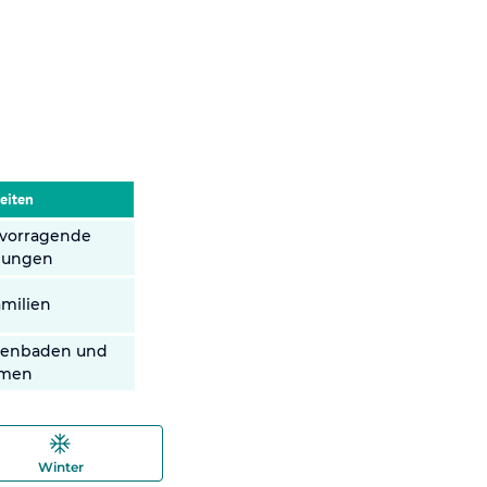
eiten
rvorragende
gungen
amilien
nenbaden und
men
Winter