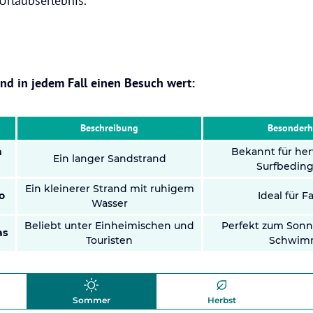
Urlaubserlebnis.
ind in jedem Fall einen Besuch wert:
Beschreibung
Besonderh
a
Bekannt für he
Ein langer Sandstrand
Surfbedin
Ein kleinerer Strand mit ruhigem
o
Ideal für F
Wasser
Beliebt unter Einheimischen und
Perfekt zum Son
as
Touristen
Schwim
Sommer
Herbst