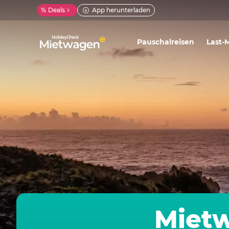
%
Deals
App herunterladen
Pauschalreisen
Last-
Mietw