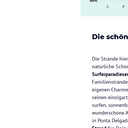
12 €
24 €
36 €
48 €
60 €
J
F
Die schön
Die Strände hier
natürliche Schön
Surferparadies
Familienstrände
eigenen Charme 
seinen einzigar
surfen, sonnenb
wunderschöne A
in Ponta Delgad