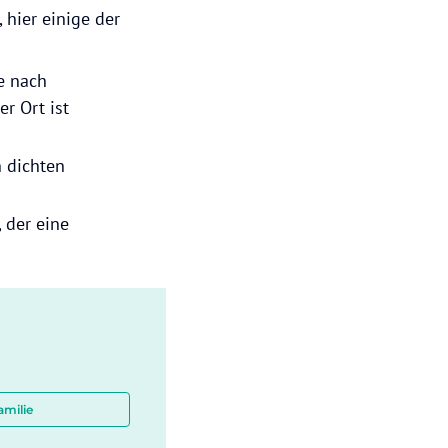
hier einige der
e nach
r Ort ist
 dichten
 der eine
amilie