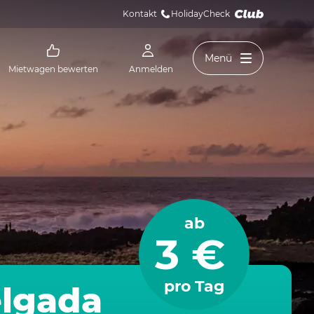
Kontakt
HolidayCheck 
Menü
Mietwagen bewerten
Anmelden
ab
3 €
pro Tag
elgada