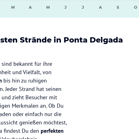
M
A
M
J
J
A
S
O
sten Strände in Ponta Delgada
 sind bekannt für ihre
heit und Vielfalt, von
en
bis hin zu ruhigen
n. Jeder Strand hat seinen
und zieht Besucher mit
tigen Merkmalen an. Ob Du
aden oder einfach nur die
ussicht genießen möchtest,
a findest Du den
perfekten