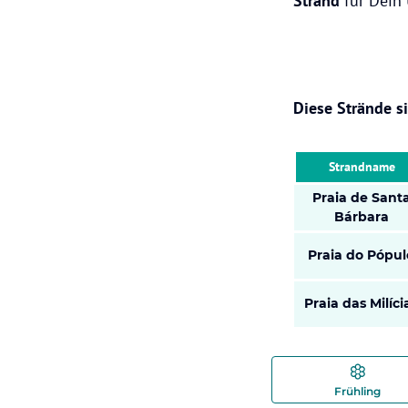
Strand
für Dein 
Diese Strände s
Strandname
Praia de Sant
Bárbara
Praia do Pópul
Praia das Milíci
Frühling