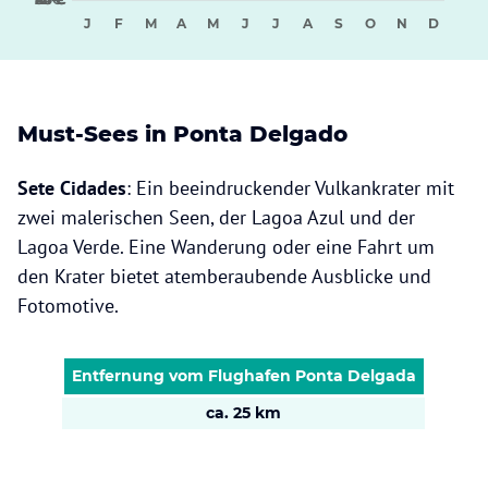
J
F
M
A
M
J
J
A
S
O
N
D
Must-Sees in Ponta Delgado
Sete Cidades
: Ein beeindruckender Vulkankrater mit
zwei malerischen Seen, der Lagoa Azul und der
Lagoa Verde. Eine Wanderung oder eine Fahrt um
den Krater bietet atemberaubende Ausblicke und
Fotomotive.
Entfernung vom Flughafen Ponta Delgada
ca. 25 km