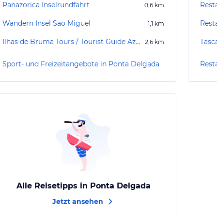
Panazorica Inselrundfahrt
Rest
0,6
km
Wandern Insel Sao Miguel
Rest
1,1
km
Ilhas de Bruma Tours / Tourist Guide Azoren - Sao Miguel
Tasc
2,6
km
Sport- und Freizeitangebote in Ponta Delgada
Rest
Alle Reisetipps in Ponta Delgada
Jetzt ansehen