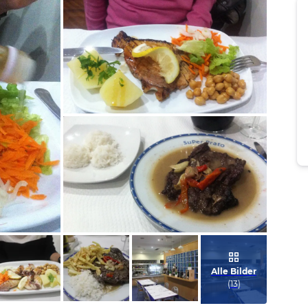
Bild melden
von Detlef
Bild melden
von Detlef
Alle Bilder
(
13
)