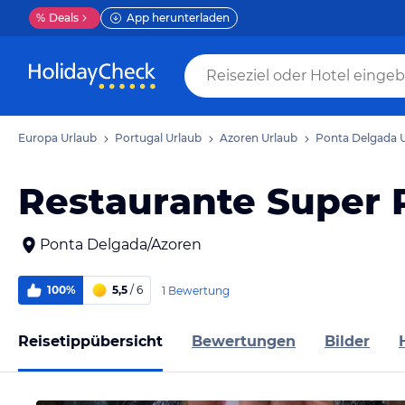
%
Deals
App herunterladen
Europa Urlaub
Portugal Urlaub
Azoren Urlaub
Ponta Delgada 
Restaurante Super 
Ponta Delgada/Azoren
100%
5,5
/ 6
1 Bewertung
Reisetippübersicht
Bewertungen
Bilder