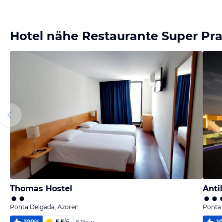
Bild
Bild
Bild
Bild
melden
melden
melden
melden
von Detlef
von Detlef
von Detlef
von Detlef
Hotel nähe Restaurante Super Pr
Thomas Hostel
Anti
Ponta Delgada, Azoren
Ponta
100
%
5,5
/
6
1