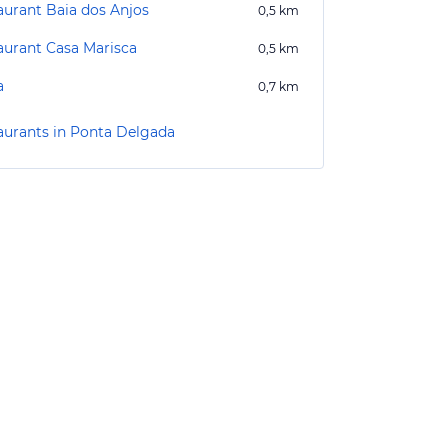
aurant Baia dos Anjos
0,5
km
aurant Casa Marisca
0,5
km
a
0,7
km
aurants in Ponta Delgada