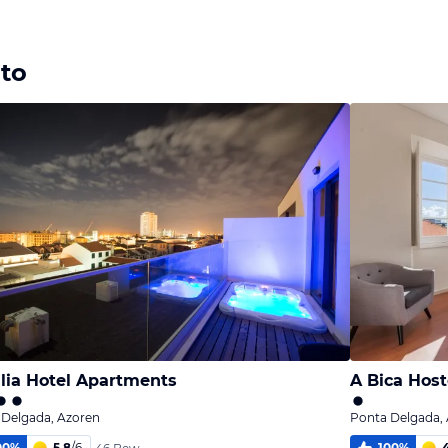
Bild
Bild
Bild
melden
melden
melden
von Detlef
von Detlef
von Detlef
ato
llia Hotel Apartments
A Bica Host
 Delgada, Azoren
Ponta Delgada,
00
%
5,8
/
6
100
%
4