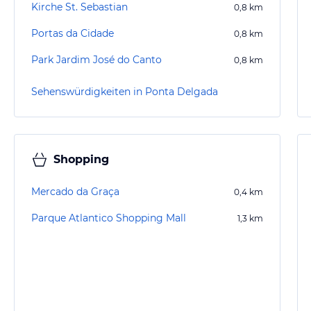
Kirche St. Sebastian
0,8
km
Portas da Cidade
0,8
km
Park Jardim José do Canto
0,8
km
Sehenswürdigkeiten in Ponta Delgada
Shopping
Mercado da Graça
0,4
km
Parque Atlantico Shopping Mall
1,3
km