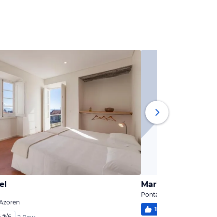
el
Marina Lounge Ho
Ponta Delgada, Azoren
 Azoren
100
%
6
/
6
2 Be
,2
/
6