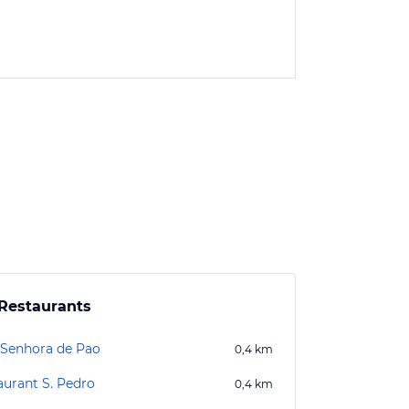
Restaurants
 Senhora de Pao
0,4
km
aurant S. Pedro
0,4
km