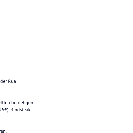
 der Rua
ellten betriebgen.
25€), Rindsteak
ren.