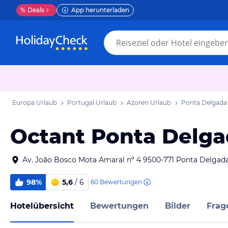
%
Deals
App herunterladen
Europa Urlaub
Portugal Urlaub
Azoren Urlaub
Ponta Delgada
Octant Ponta Delg
Av. João Bosco Mota Amaral nº 4 9500-771 Ponta Delgad
98%
5,6
/ 6
60
Bewertungen
Hotelübersicht
Bewertungen
Bilder
Frag