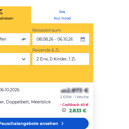
lreisen
Nur Hotel
Reisezeitraum
äfen
08.08.26 - 06.10.26
Reisende & Zi.
2 Erw, 0 Kinder, 1 Zi.
2.873 €
06.10.2026
ab
2 ERW • 1 Woche
, Doppelbett, Meerblick
- Cashback
40 €
2.833 €
Pauschalangebote
ansehen