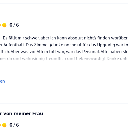
!
6
/ 6
- Es fällt mir schwer, aber ich kann absolut nicht's finden worüb
ler Aufenthalt. Das Zimmer (danke nochmal für das Upgrade) war to
lich. Aber was vor Allem toll war, war das Personal. Alle haben s
er da und wahnsinnig freundlich und liebenswürdig! Danke dafür.
as hat das Octant-Team einfach toll gemacht. Wir kommen…
len
r von meiner Frau
6
/ 6