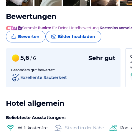
Bewertungen
Sammle
Punkte
für Deine Hotelbewertung.
Kostenlos anmel
Bewerten
Bilder hochladen
5,6
Sehr gut
/ 6
Besonders gut bewertet:
Exzellente Sauberkeit
Hotel allgemein
Beliebteste Ausstattungen:
Wifi kostenfrei
Strand in der Nähe
Pool 