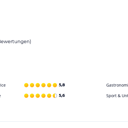
À-la-carte-Gerichte sowie halbpensionsbasierte
viert. Auf Wunsch können spezielle Diätgerichte,
reitet werden.
ewertungen)
gebung von São Miguel an. Zu den sportlichen
heln und Tauchen. Zudem steht ein
ning im Innen- und Außenpool. Ein
ice
5,8
Gastronom
ohne Gewähr. Bitte lies vor der Buchung die
e
5,6
Sport & Un