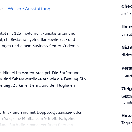
Chec
ze
Weitere Ausstattung
ab 15
Haus
otel mit 123 modernen, klimatisierten und
Erlau
l, ein Restaurant, eine Bar sowie Spa- und
tungen und einem Business-Center. Zudem ist
Nich
Nicht
Pers
o Miguel im Azoren-Archipel. Die Entfernung
Franz
n sind Sehenswürdigkeiten wie die Festung São
s liegt 25 km entfernt, und der Flughafen
Ziel
Gesch
Famili
erblick und sind mit Doppel-, Queensize- oder
Hote
Safe, eine Minibar, ein Schreibtisch, eine
Tagun
fang. Auch die Zimmer verfügen über ein
kostenlos verfügbar.