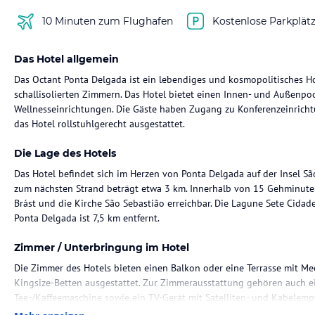
10 Minuten zum Flughafen
Kostenlose Parkplät
Das Hotel allgemein
Das Octant Ponta Delgada ist ein lebendiges und kosmopolitisches H
schallisolierten Zimmern. Das Hotel bietet einen Innen- und Außenpoo
Wellnesseinrichtungen. Die Gäste haben Zugang zu Konferenzeinrich
das Hotel rollstuhlgerecht ausgestattet.
Die Lage des Hotels
Das Hotel befindet sich im Herzen von Ponta Delgada auf der Insel Sã
zum nächsten Strand beträgt etwa 3 km. Innerhalb von 15 Gehminute
Brást und die Kirche São Sebastião erreichbar. Die Lagune Sete Cidade
Ponta Delgada ist 7,5 km entfernt.
Zimmer / Unterbringung im Hotel
Die Zimmer des Hotels bieten einen Balkon oder eine Terrasse mit Me
Kingsize-Betten ausgestattet. Zur Zimmerausstattung gehören auch ein 
Tee-/Kaffeemaschine sowie ein TV-Gerät mit Satelliten- und Kabelemp
eigenes Badezimmer mit Haartrockner und Pflegeprodukten. WLAN ist 