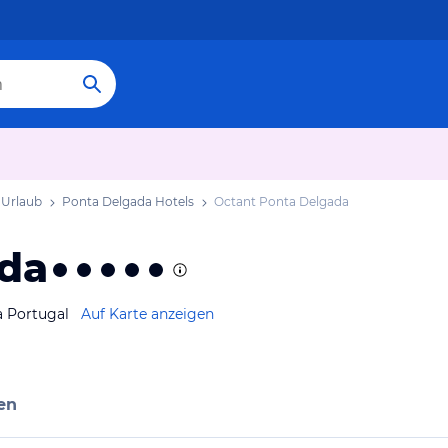
 Urlaub
Ponta Delgada Hotels
Octant Ponta Delgada
ada
a Portugal
Auf Karte anzeigen
en