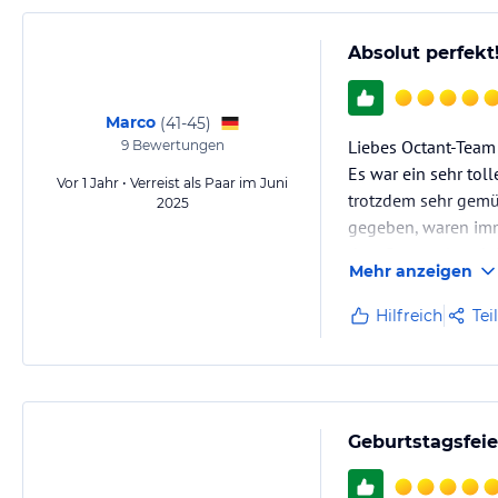
Absolut perfekt
Marco
(
41-45
)
Liebes Octant-Team 
9
Bewertungen
Es war ein sehr tol
Vor 1 Jahr • Verreist als Paar im Juni
trotzdem sehr gemüt
2025
gegeben, waren imm
dem Personal und d
Mehr anzeigen
Hilfreich
Tei
Geburtstagsfeie