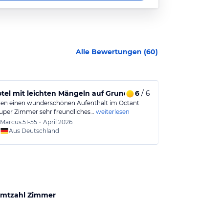
Alle Bewertungen (
60
)
tel mit leichten Mängeln auf Grund der Lage
6
/ 6
Geräumiges
ten einen wunderschönen Aufenthalt im Octant
Zentrale Lage,
Super Zimmer sehr freundliches…
weiterlesen
ausgesprochen 
Marcus
51-55
•
April 2026
Patrik 
Aus Deutschland
Aus
mtzahl Zimmer