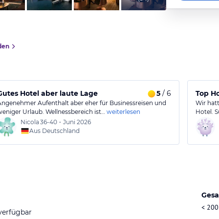
den
Gutes Hotel aber laute Lage
5
/ 6
Top Ho
Angenehmer Aufenthalt aber eher für Businessreisen und
Wir hat
weniger Urlaub. Wellnessbereich ist…
weiterlesen
Hotel. 
Nicola
36-40
•
Juni 2026
Aus Deutschland
Gesa
< 200
verfügbar