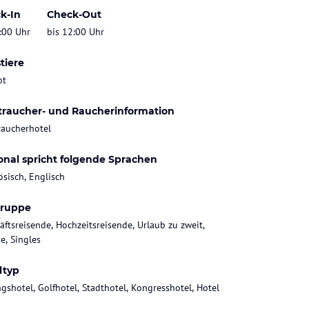
k-In
Check-Out
:00 Uhr
bis 12:00 Uhr
tiere
bt
traucher- und Raucherinformation
raucherhotel
onal spricht folgende Sprachen
ösisch, Englisch
gruppe
äftsreisende, Hochzeitsreisende, Urlaub zu zweit,
e, Singles
ltyp
gshotel, Golfhotel, Stadthotel, Kongresshotel, Hotel