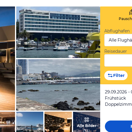
Pauscha
Abflughafen
Alle Flugh
Reisedauer
von Jörg , Mai 2024
Filter
29.09.2026 - 
Frühstück
Doppelzimmer
von Jörg , Mai 2024
Alle Bilder
(
34
)