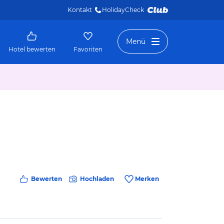
Kontakt
HolidayCheck 
Menü
Hotel bewerten
Favoriten
Bewerten
Hochladen
Merken