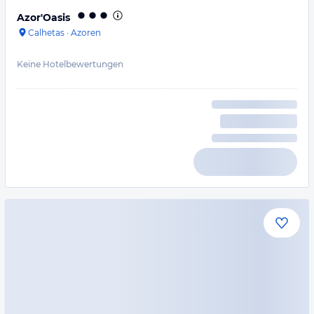
Azor'Oasis
Calhetas
·
Azoren
Keine Hotelbewertungen