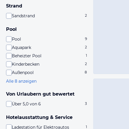
Strand
Sandstrand
2
Pool
Pool
9
Aquapark
2
Beheizter Pool
1
Kinderbecken
2
Außenpool
8
Alle 8 anzeigen
Von Urlaubern gut bewertet
Über 5,0 von 6
3
Hotelausstattung & Service
Ladestation für Elektroautos
1