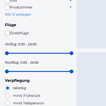
Villa
4
Privatzimmer
2
Alle 12 anzeigen
Flüge
Direktflüge
Du findest mit dieser Einstellung Flüge, die mit sehr
hoher Wahrscheinlichkeit Direktflüge sind. Bitte
Hinflug
:
0:00 - 24:00
prüfe vor der Buchung noch einmal die Flugdetails.
Rückflug
:
0:00 - 24:00
Verpflegung
beliebig
mind. Frühstück
mind. Halbpension