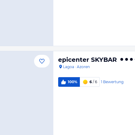
epicenter SKYBAR
Lagoa
·
Azoren
1
Bewertung
100%
6
/ 6