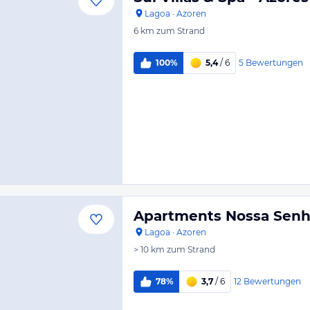
Lagoa
·
Azoren
6 km
zum Strand
5
Bewertungen
100%
5,4
/ 6
Apartments Nossa Senho
Lagoa
·
Azoren
> 10 km
zum Strand
12
Bewertungen
78%
3,7
/ 6