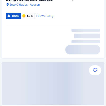
Sete Cidades
·
Azoren
1
Bewertung
100%
5
/ 6