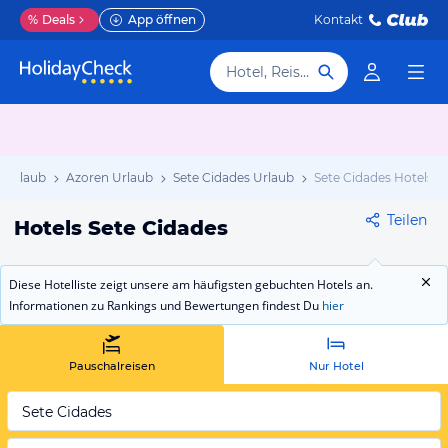
%
Deals
App öffnen
Kontakt
Hotel, Reiseziel
l Urlaub
Azoren Urlaub
Sete Cidades Urlaub
Sete Cidades Hotels
Teilen
Hotels Sete Cidades
Diese Hotelliste zeigt unsere am häufigsten gebuchten Hotels an.
Informationen zu Rankings und Bewertungen findest Du
hier
Pauschalreisen
Nur Hotel
Sete Cidades