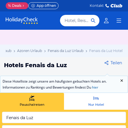
%
Deals
App öffnen
Kontakt
Hotel, Reiseziel
 Urlaub
Azoren Urlaub
Fenais da Luz Urlaub
Fenais da Luz Hotels
Teilen
Hotels Fenais da Luz
Diese Hotelliste zeigt unsere am häufigsten gebuchten Hotels an.
Informationen zu Rankings und Bewertungen findest Du
hier
Pauschalreisen
Nur Hotel
Fenais da Luz