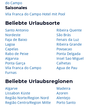
do Campo
Saisonales
Vila Franca do Campo Hotel mit Pool
Beliebte Urlaubsorte
Santo Antonio
Ribeira Quente
Nordeste
São Brás
Faja de Baixo
Fenais da Luz
Lagoa
Ribeira Grande
Capelas
Povoacao
Rabo de Peixe
Ponta Delgada
Algarvia
Insel Sao Miguel
Ponta Garça
Calhetas
Vila Franca do Campo
Agua de Pau
Furnas
Beliebte Urlaubsregionen
Algarve
Madeira
Lissabon Küste
Azoren
Região Norte/Region Nord
Alentejo
Região Centro/Region Mitte
Porto Santo