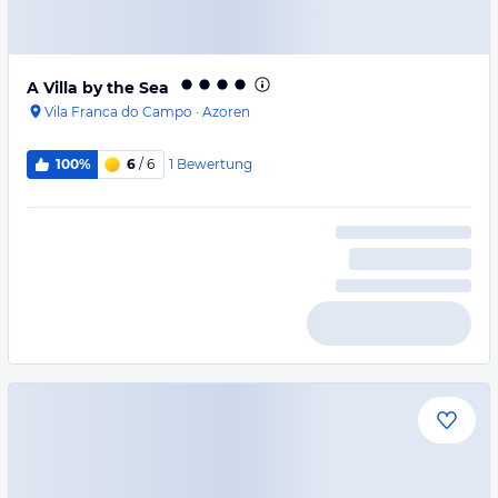
A Villa by the Sea
Vila Franca do Campo
·
Azoren
1
Bewertung
100%
6
/ 6