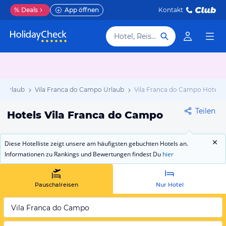
%
Deals
App öffnen
Kontakt
Hotel, Reiseziel
n Urlaub
Vila Franca do Campo Urlaub
Vila Franca do Campo Hotels
Teilen
Hotels Vila Franca do Campo
Diese Hotelliste zeigt unsere am häufigsten gebuchten Hotels an.
Informationen zu Rankings und Bewertungen findest Du
hier
Pauschalreisen
Nur Hotel
Vila Franca do Campo