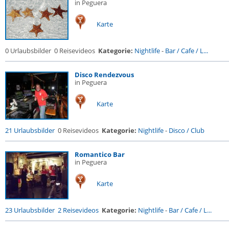
in Peguera
Karte
0 Urlaubsbilder
0 Reisevideos
Kategorie:
Nightlife
-
Bar / Cafe / L...
Disco Rendezvous
in Peguera
Karte
21 Urlaubsbilder
0 Reisevideos
Kategorie:
Nightlife
-
Disco / Club
Romantico Bar
in Peguera
Karte
23 Urlaubsbilder
2 Reisevideos
Kategorie:
Nightlife
-
Bar / Cafe / L...