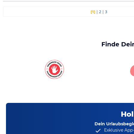
[1]
|
2
|
3
Finde Dei
Hol
Dein Urlaubsbegle
Exklusive App