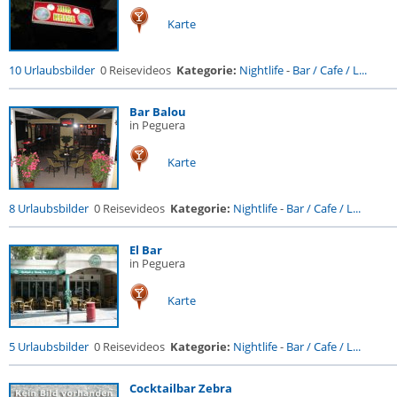
Karte
10 Urlaubsbilder
0 Reisevideos
Kategorie:
Nightlife
-
Bar / Cafe / L...
Bar Balou
in Peguera
Karte
8 Urlaubsbilder
0 Reisevideos
Kategorie:
Nightlife
-
Bar / Cafe / L...
El Bar
in Peguera
Karte
5 Urlaubsbilder
0 Reisevideos
Kategorie:
Nightlife
-
Bar / Cafe / L...
Cocktailbar Zebra