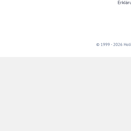
Erklär
© 1999 - 2026 Holi