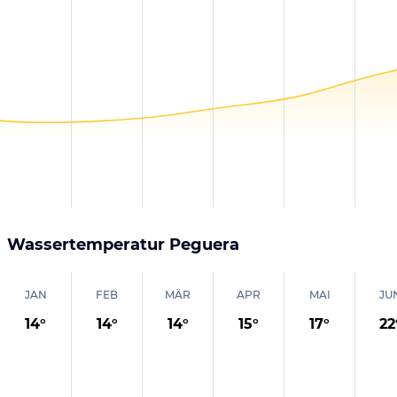
Wassertemperatur
Peguera
JAN
FEB
MÄR
APR
MAI
JU
14
°
14
°
14
°
15
°
17
°
22