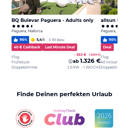
BQ Bulevar Paguera - Adults only
allsun Hote
Peguera, Mallorca
Peguera, Mallor
96
%
5,4
/
6
95
%
5,
3.191 Bew.
40 € Cashback
Last Minute Deal
Deal
- 363 €
1.689 €
Flug
Flug
1.326 €
ab
Frühstück
All Inclusive
Doppelzimmer
2 ERW. • 1 WOCHE
Doppelzimmer
Finde Deinen perfekten Urlaub