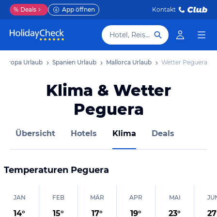
%
Deals
App öffnen
Kontakt
Hotel, Reiseziel
Europa Urlaub
Spanien Urlaub
Mallorca Urlaub
Wetter Peguera
Klima & Wetter
Peguera
Übersicht
Hotels
Klima
Deals
Temperaturen
Peguera
JAN
FEB
MÄR
APR
MAI
JU
14
°
15
°
17
°
19
°
23
°
27