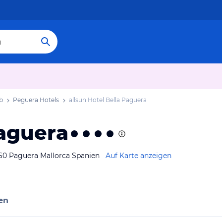
b
Peguera Hotels
allsun Hotel Bella Paguera
Paguera
160 Paguera Mallorca Spanien
Auf Karte anzeigen
en