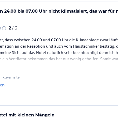
 24.00 bis 07.00 Uhr nicht klimatisiert, das war für 
t modernen Kardio- und Muskelaufbaugeräten der
uswahl an Fitnesskursen angeboten.
itnessparcour und auch ein Minigolfplatz inkl.
2
/ 6
ist, dass zwischen 24.00 und 07.00 Uhr die Klimaanlage zwar läuft
ammeinheiten angeboten.
amation an der Rezeption und auch vom Haustechniker bestätig, d
 in den deutschen Hauptferienzeiten in 3
 meine Sicht auf das Hotel natürlich sehr beeinträchtigt denn ich 
e ein Ventilator bekommen das hat nur wenig geholfen. Somit war 
ad in der Nacht lohnt sich auch nicht die…
-Golfplatz „Santa Ponsa“ liegt ca. 4 Kilometer
möglich.
nkte erhalten
len
htet. Auf rund 350 Quadratmetern laden eine
der Vor-und Nachsaison) und eine
er Atmosphäre ein.
ataloginformationen. Alle Angaben ohne
otel mit kleinen Mängeln