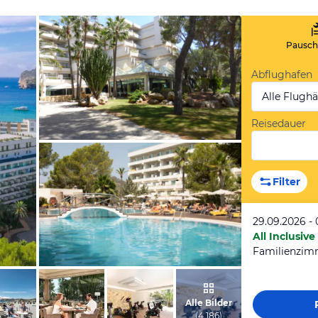
Pauscha
Abflughafen
Alle Flugh
Reisedauer
von Rainer, Mai 2017
Filter
29.09.2026 - 
All Inclusive
vom Hotelier, April 2022
Alle Bilder
(
4.186
)