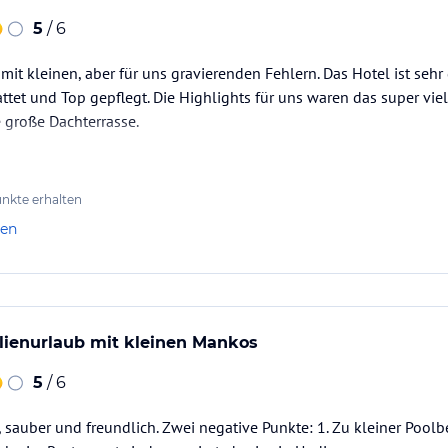
uchung die verbindlichen
Angebotsdetails
des
5
/ 6
 mit kleinen, aber für uns gravierenden Fehlern. Das Hotel ist seh
ttet und Top gepflegt. Die Highlights für uns waren das super viel
 große Dachterrasse.
nkte erhalten
len
ilienurlaub mit kleinen Mankos
5
/ 6
 sauber und freundlich. Zwei negative Punkte: 1. Zu kleiner Pool