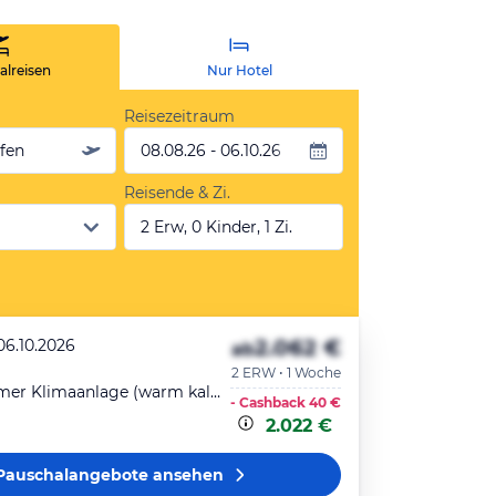
lreisen
Nur Hotel
Reisezeitraum
äfen
08.08.26 - 06.10.26
Reisende & Zi.
2 Erw, 0 Kinder, 1 Zi.
2.062 €
06.10.2026
ab
2 ERW • 1 Woche
Familienzimmer Klimaanlage (warm kalt) Bad WC Balkon
- Cashback
40 €
2.022 €
Pauschalangebote
ansehen