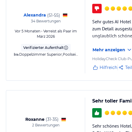
Gewähr und ohne Prüfung durch HolidayCheck. Bitte lies vor der B
jeweiligen Veranstalters.
Alexandra
(
51-55
)
Sehr gutes AI Hotel
34
Bewertungen
zum Detail ausgesta
Vor 5 Monaten • Verreist als Paar im
unglaublich schöne
März 2026
Verifizierter Aufenthalt
Mehr anzeigen
Doppelzimmer Superior,Poolseite,Klimaanlage (warm/kalt),Bad,WC,Balkon,Panoramablick
HolidayCheck Club-Pu
Hilfreich
Tei
Sehr toller Fam
Roxanne
(
31-35
)
2
Bewertungen
Sehr schönes Hotel,