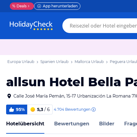
%
Deals
App herunterladen
Europa Urlaub
Spanien Urlaub
Mallorca Urlaub
Peguera Urlau
allsun Hotel Bella 
Calle José María Pemán, 15-17 Urbanización La Romana 7
95%
5,3
/ 6
4.704
Bewertungen
Hotelübersicht
Bewertungen
Bilder
Frag