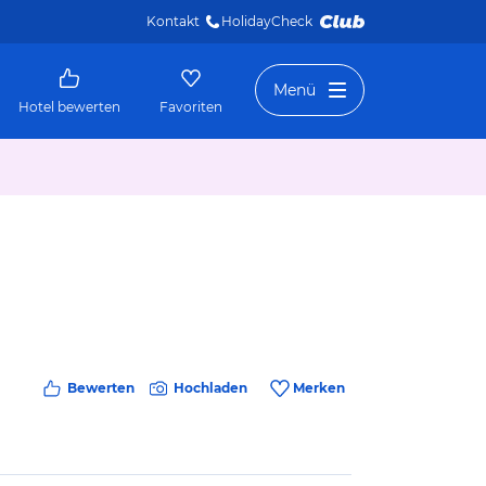
Kontakt
HolidayCheck 
Menü
Hotel bewerten
Favoriten
Bewerten
Hochladen
Merken