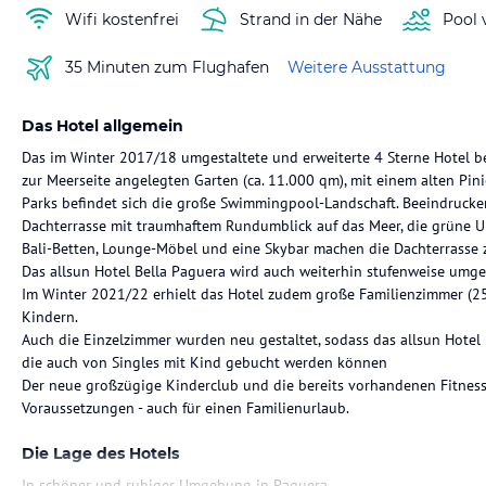
Wifi kostenfrei
Strand in der Nähe
Pool 
35 Minuten zum Flughafen
Weitere Ausstattung
Das Hotel allgemein
Das im Winter 2017/18 umgestaltete und erweiterte 4 Sterne Hotel be
zur Meerseite angelegten Garten (ca. 11.000 qm), mit einem alten Pin
Parks befindet sich die große Swimmingpool-Landschaft. Beeindrucke
Dachterrasse mit traumhaftem Rundumblick auf das Meer, die grüne 
Bali-Betten, Lounge-Möbel und eine Skybar machen die Dachterrasse
Das allsun Hotel Bella Paguera wird auch weiterhin stufenweise umge
Im Winter 2021/22 erhielt das Hotel zudem große Familienzimmer (2
Kindern.
Auch die Einzelzimmer wurden neu gestaltet, sodass das allsun Hotel 
die auch von Singles mit Kind gebucht werden können
Der neue großzügige Kinderclub und die bereits vorhandenen Fitness
Voraussetzungen - auch für einen Familienurlaub.
Die Lage des Hotels
In schöner und ruhiger Umgebung in Paguera.