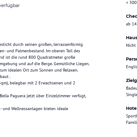
< 300
verfügbar
Chec
ab 14
Haus
sticht durch seinen großen, terrassenförmig
Nicht
ien- und Palmenbestand. Im oberen Teil des
nd ist die rund 800 Quadratmeter große
Pers
Umgebung und auf die Berge. Gemütliche Liegen,
Engli
 zum idealen Ort zum Sonnen und Relaxen.
baut .
Ziel
5qm), belegbar mit 2 Erwachsenen und 2
Badeu
Singl
Bella Paguera jetzt über Einzelzimmer verfügt,
Hote
- und Wellnessanlagen bieten ideale
Sport
Famil