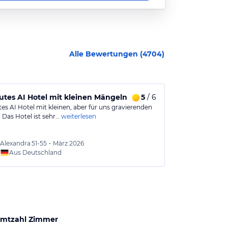
Alle Bewertungen (
4704
)
 war für mich absolut unzumutbar.
utes AI Hotel mit kleinen Mängeln
5
/ 6
Sehr toller
es AI Hotel mit kleinen, aber für uns gravierenden
Sehr schönes H
 Das Hotel ist sehr…
weiterlesen
Punkte: 1. Zu k
Alexandra
51-55
•
März 2026
Roxan
Aus Deutschland
Aus
mtzahl Zimmer