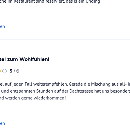
sche im Restaurant sind reserviert, das is ein Unding
len
otel zum Wohlfühlen!
5
/ 6
l auf jeden Fall weiterempfehlen. Gerade die Mischung aus all- i
 und entspannten Stunden auf der Dachterasse hat uns besonders
und werden gerne wiederkommen!
len