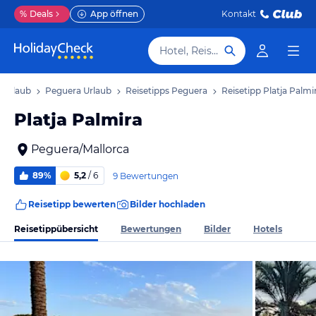
%
Deals
App öffnen
Kontakt
Hotel, Reiseziel
a Urlaub
Peguera Urlaub
Reisetipps Peguera
Reisetipp Platja Palmi
Platja Palmira
Peguera/Mallorca
89%
5,2
/ 6
9 Bewertungen
Reisetipp bewerten
Bilder hochladen
Reisetippübersicht
Bewertungen
Bilder
Hotels