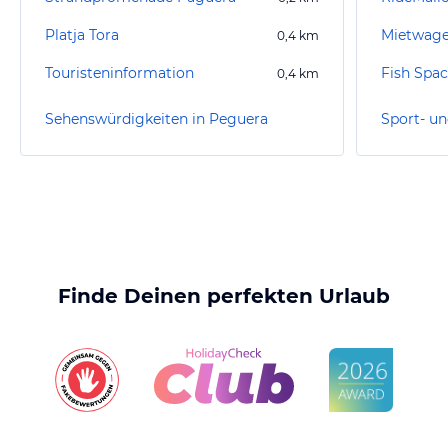
Platja Tora
Mietwage
0,4
km
Touristeninformation
Fish Spa
0,4
km
Sehenswürdigkeiten in Peguera
Finde Deinen perfekten Urlaub