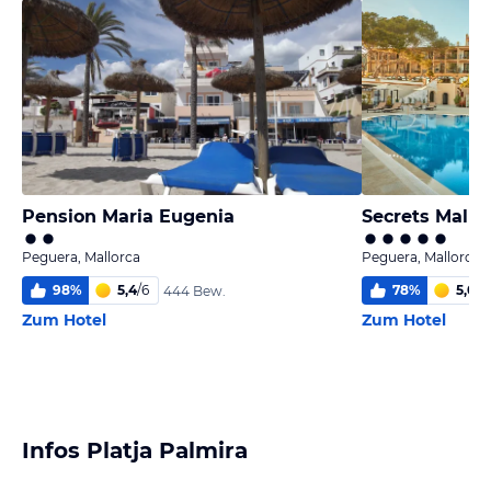
Pension Maria Eugenia
Peguera, Mallorca
Peguera, Mallorca
98
%
5,4
/
6
78
%
5,0
/
6
444 Bew.
Zum Hotel
Zum Hotel
Infos Platja Palmira