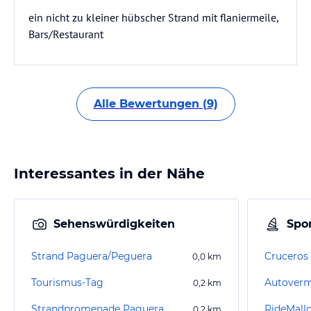
ein nicht zu kleiner hübscher Strand mit flaniermeile,
Bars/Restaurant
Alle Bewertungen (9)
Interessantes in der Nähe
Sehenswürdigkeiten
Spor
Strand Paguera/Peguera
Cruceros
0,0
km
Tourismus-Tag
0,2
km
Strandpromenade Paguera
RideMall
0,2
km