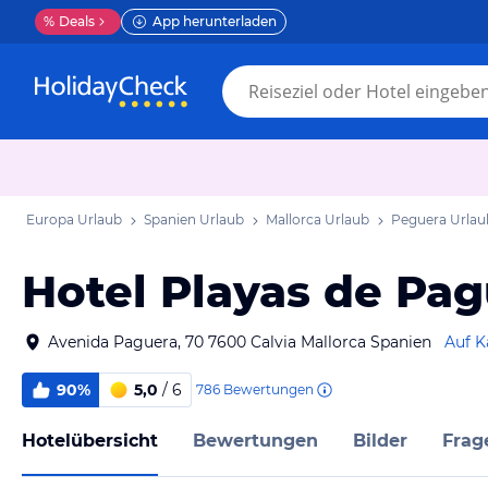
%
Deals
App herunterladen
Europa Urlaub
Spanien Urlaub
Mallorca Urlaub
Peguera Urlau
Hotel Playas de Pa
Avenida Paguera, 70 7600 Calvia Mallorca Spanien
Auf K
90%
5,0
/ 6
786
Bewertungen
Hotelübersicht
Bewertungen
Bilder
Frag