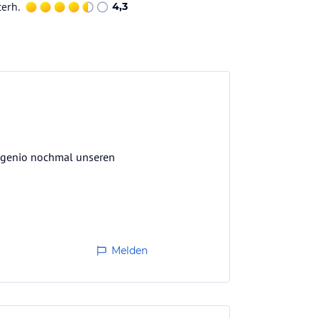
terh.
4,3
Eugenio nochmal unseren
Melden