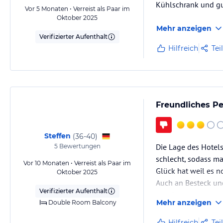
Kühlschrank und gu
Vor 5 Monaten • Verreist als Paar im
Oktober 2025
Mehr anzeigen
Verifizierter Aufenthalt
Hilfreich
Tei
Freundliches Per
Steffen
(
36-40
)
Die Lage des Hotels 
5
Bewertungen
schlecht, sodass ma
Vor 10 Monaten • Verreist als Paar im
Glück hat weil es n
Oktober 2025
Auch an Besteck un
Verifizierter Aufenthalt
und Besteck selber 
Mehr anzeigen
Double Room Balcony
Hilfreich
Tei