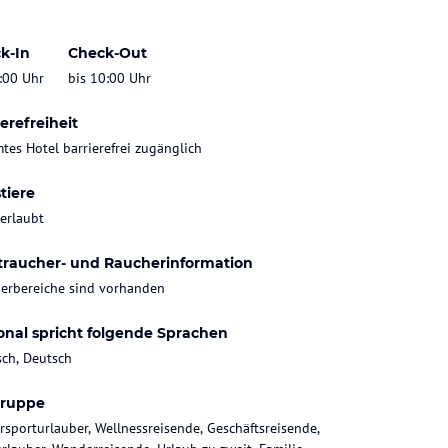
k-In
Check-Out
:00 Uhr
bis 10:00 Uhr
erefreiheit
tes Hotel barrierefrei zugänglich
tiere
 erlaubt
traucher- und Raucherinformation
erbereiche sind vorhanden
onal spricht folgende Sprachen
sch, Deutsch
gruppe
rsporturlauber, Wellnessreisende, Geschäftsreisende,