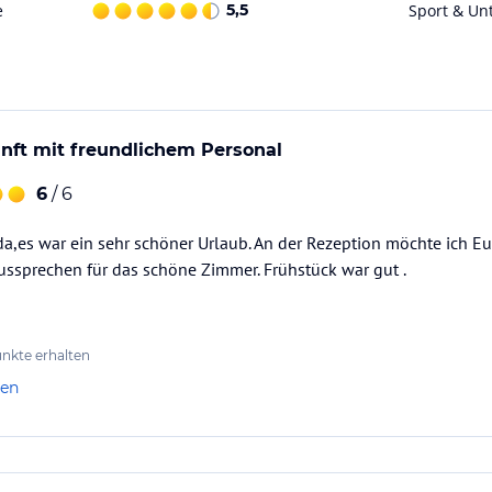
e
5,5
Sport & Un
nft mit freundlichem Personal
6
/ 6
da,es war ein sehr schöner Urlaub. An der Rezeption möchte ich 
ssprechen für das schöne Zimmer. Frühstück war gut .
nkte erhalten
len