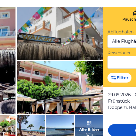
Pauscha
Abflughafen
Alle Flugh
Reisedauer
von Uwe, August 2015
Filter
29.09.2026 - 
Frühstück
Doppelzi. Ba
vom Hotelier, Juni 2017
Alle Bilder
(
411
)