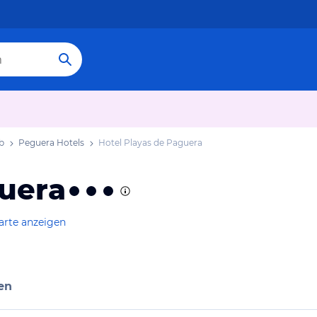
b
Peguera Hotels
Hotel Playas de Paguera
guera
arte anzeigen
en