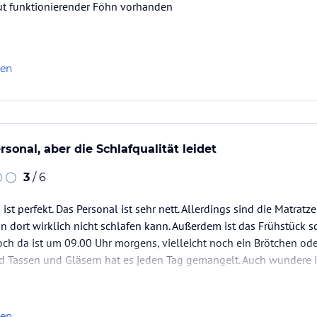
t funktionierender Föhn vorhanden
len
sonal, aber die Schlafqualität leidet
3
/ 6
ist perfekt. Das Personal ist sehr nett. Allerdings sind die Matrat
n dort wirklich nicht schlafen kann. Außerdem ist das Frühstück 
och da ist um 09.00 Uhr morgens, vielleicht noch ein Brötchen od
d Tassen und Gläsern hat es jeden Tag gemangelt. Auch wundere i
weg bringen muss. Alles in allem würde ich das Hotel…
len