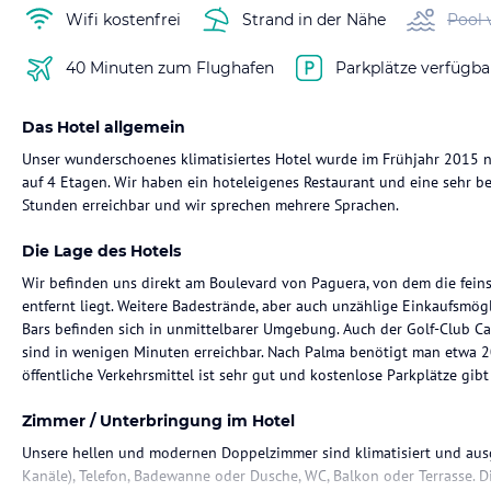
Wifi kostenfrei
Strand in der Nähe
Pool 
40 Minuten zum Flughafen
Parkplätze verfügba
Das Hotel allgemein
Unser wunderschoenes klimatisiertes Hotel wurde im Frühjahr 2015 ne
auf 4 Etagen. Wir haben ein hoteleigenes Restaurant und eine sehr bel
Stunden erreichbar und wir sprechen mehrere Sprachen.
Die Lage des Hotels
Wir befinden uns direkt am Boulevard von Paguera, von dem die fein
entfernt liegt. Weitere Badestrände, aber auch unzählige Einkaufsmögl
Bars befinden sich in unmittelbarer Umgebung. Auch der Golf-Club 
sind in wenigen Minuten erreichbar. Nach Palma benötigt man etwa 
öffentliche Verkehrsmittel ist sehr gut und kostenlose Parkplätze gib
Zimmer / Unterbringung im Hotel
Unsere hellen und modernen Doppelzimmer sind klimatisiert und ausg
Kanäle), Telefon, Badewanne oder Dusche, WC, Balkon oder Terrasse. 