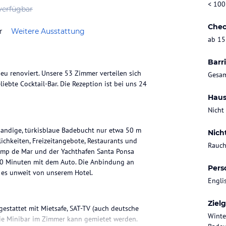
< 100
verfügbar
Chec
r
Weitere Ausstattung
ab 15
Barri
u renoviert. Unsere 53 Zimmer verteilen sich
Gesam
iebte Cocktail-Bar. Die Rezeption ist bei uns 24
Haus
Nicht
sandige, türkisblaue Badebucht nur etwa 50 m
Nich
ichkeiten, Freizeitangebote, Restaurants und
Rauch
Camp de Mar und der Yachthafen Santa Ponsa
20 Minuten mit dem Auto. Die Anbindung an
Pers
t es unweit von unserem Hotel.
Engli
Ziel
estattet mit Mietsafe, SAT-TV (auch deutsche
Winte
Die Minibar im Zimmer kann gemietet werden.