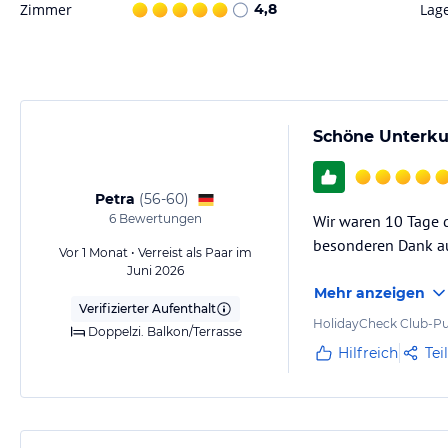
Zimmer
4,8
Lag
Schöne Unterku
Petra
(
56-60
)
6
Bewertungen
Wir waren 10 Tage 
besonderen Dank au
Vor 1 Monat • Verreist als Paar im
Juni 2026
Mehr anzeigen
Verifizierter Aufenthalt
HolidayCheck Club-Pu
Doppelzi. Balkon/Terrasse
Hilfreich
Tei