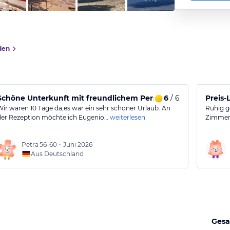
den
Schöne Unterkunft mit freundlichem Personal
6
/ 6
Preis-
Wir waren 10 Tage da,es war ein sehr schöner Urlaub. An
Ruhig g
der Rezeption möchte ich Eugenio…
weiterlesen
Zimmer 
Petra
56-60
•
Juni 2026
Aus Deutschland
Gesa