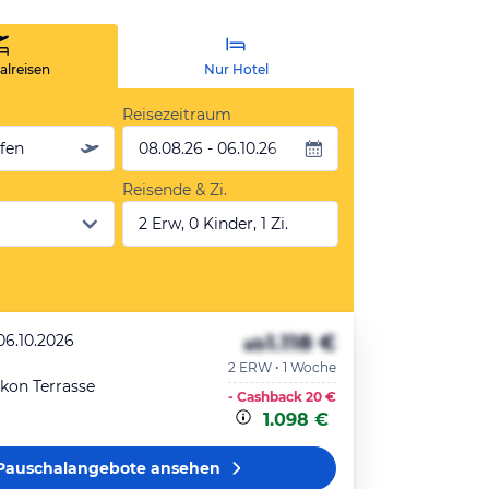
lreisen
Nur Hotel
Reisezeitraum
äfen
08.08.26 - 06.10.26
Reisende & Zi.
2 Erw, 0 Kinder, 1 Zi.
1.118 €
06.10.2026
ab
2 ERW • 1 Woche
lkon Terrasse
- Cashback
20 €
1.098 €
Pauschalangebote
ansehen