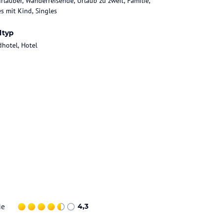
rlauber, Wanderreisende, Urlaub zu zweit, Familie,
es mit Kind, Singles
ltyp
dhotel, Hotel
ie
4,3