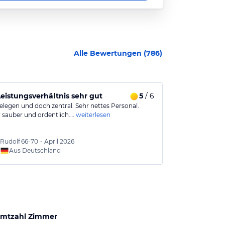
Alle Bewertungen (
786
)
Leistungsverhältnis sehr gut
5
/ 6
Schönes klei
elegen und doch zentral. Sehr nettes Personal.
Zimmer 107 ruh
sauber und ordentlich.…
weiterlesen
überdachten B
Rudolf
66-70
•
April 2026
Conny2
Aus Deutschland
Aus
mtzahl Zimmer