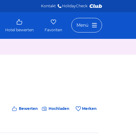
Kontakt
HolidayCheck 
Menü
Hotel bewerten
Favoriten
Bewerten
Hochladen
Merken