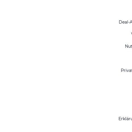
Deal-
Nu
Priva
Erklär