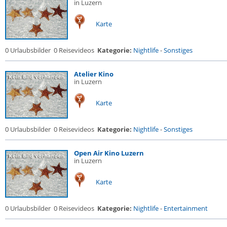
in Luzern
Karte
0 Urlaubsbilder
0 Reisevideos
Kategorie:
Nightlife
-
Sonstiges
Atelier Kino
in Luzern
Karte
0 Urlaubsbilder
0 Reisevideos
Kategorie:
Nightlife
-
Sonstiges
Open Air Kino Luzern
in Luzern
Karte
0 Urlaubsbilder
0 Reisevideos
Kategorie:
Nightlife
-
Entertainment