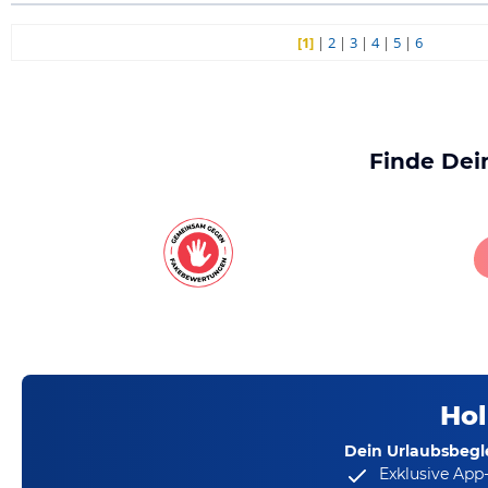
[1]
|
2
|
3
|
4
|
5
|
6
Finde Dei
Hol
Dein Urlaubsbegle
Exklusive App