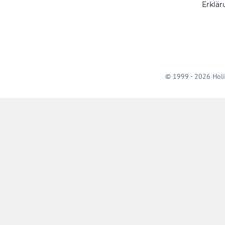
Erklär
© 1999 - 2026 Holi