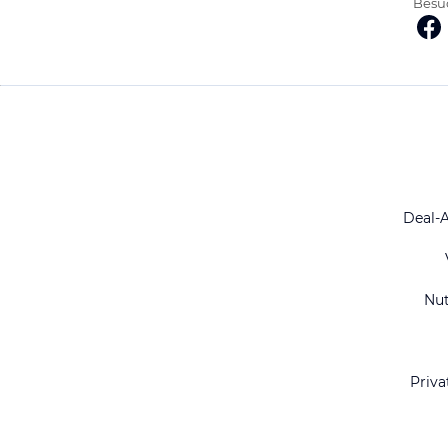
Besuc
Deal-
Nu
Priva