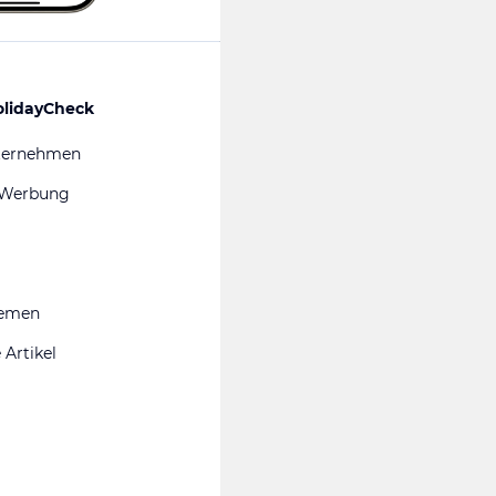
olidayCheck
ternehmen
 Werbung
hemen
 Artikel