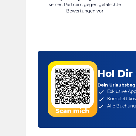
seinen Partnern gegen gefälschte
Bewertungen vor
Hol Dir
Dein Urlaubsbegl
Exklusive Ap
Komplett kos
Alle Buchungs
Scan mich