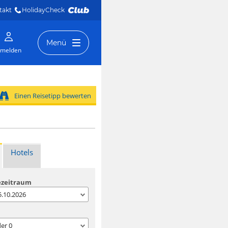
takt
HolidayCheck 
Menü
melden
Einen Reisetipp bewerten
Hotels
ezeitraum
05.10.2026
der
0