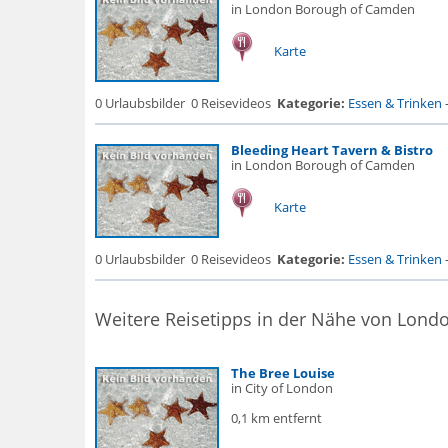
in London Borough of Camden
Karte
0 Urlaubsbilder
0 Reisevideos
Kategorie:
Essen & Trinken
Bleeding Heart Tavern & Bistro
in London Borough of Camden
Karte
0 Urlaubsbilder
0 Reisevideos
Kategorie:
Essen & Trinken
Weitere Reisetipps in der Nähe von Lon
The Bree Louise
in City of London
0,1 km entfernt