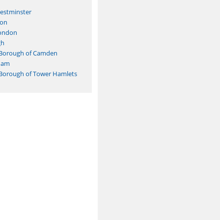
Westminster
ton
London
gh
 Borough of Camden
ham
Borough of Tower Hamlets