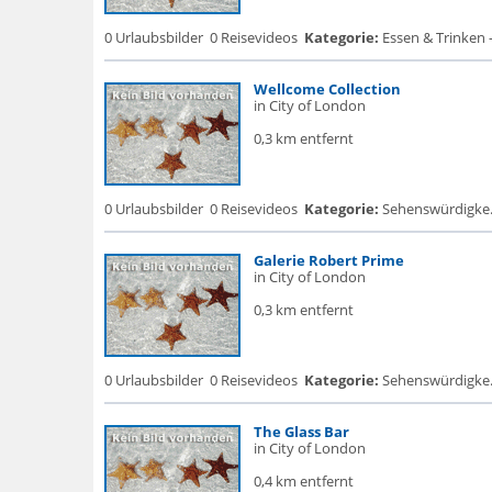
0 Urlaubsbilder
0 Reisevideos
Kategorie:
Essen & Trinken 
Wellcome Collection
in City of London
0,3 km entfernt
0 Urlaubsbilder
0 Reisevideos
Kategorie:
Sehenswürdigke.
Galerie Robert Prime
in City of London
0,3 km entfernt
0 Urlaubsbilder
0 Reisevideos
Kategorie:
Sehenswürdigke.
The Glass Bar
in City of London
0,4 km entfernt