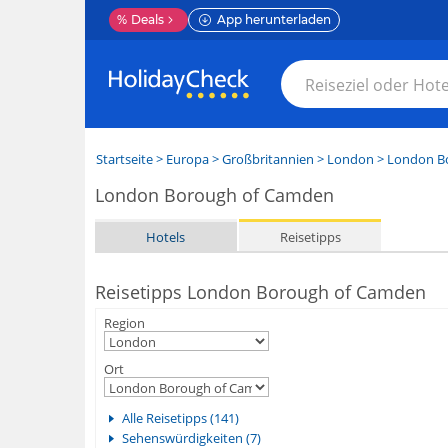
%
Deals
App herunterladen
Startseite
>
Europa
>
Großbritannien
>
London
>
London B
London Borough of Camden
Hotels
Reisetipps
Reisetipps London Borough of Camden
Region
Ort
Alle Reisetipps (141)
Sehenswürdigkeiten (7)