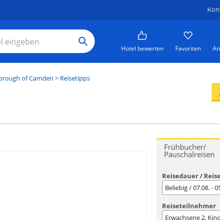
Kon
Hotel bewerten
Favoriten
An
orough of Camden
> Reisetipps
Frühbucher/
Pauschalreisen
Reisedauer / Reis
Beliebig / 07.08. - 
Reiseteilnehmer
Erwachsene
2
, Kin