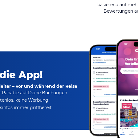
basierend auf mehr
Bewertungen au
 die App!
eiter – vor und während der Reise
p-Rabatte
auf Deine Buchungen
tenlos,
keine Werbung
infos immer griffbereit