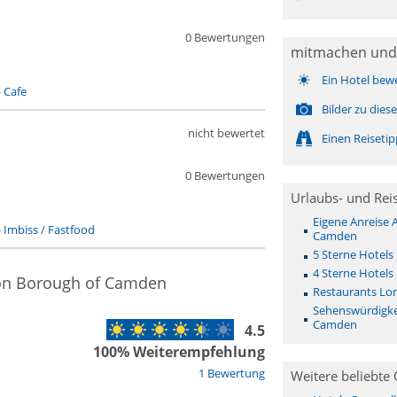
0 Bewertungen
mitmachen und
Ein Hotel bew
-
Cafe
Bilder zu die
nicht bewertet
Einen Reiseti
0 Bewertungen
Urlaubs- und Rei
Eigene Anreise
-
Imbiss / Fastfood
Camden
5 Sterne Hotel
4 Sterne Hotel
don Borough of Camden
Restaurants Lo
Sehenswürdigke
Camden
4.5
100% Weiterempfehlung
1 Bewertung
Weitere beliebte 