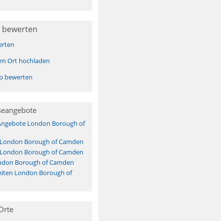
 bewerten
erten
sem Ort hochladen
pp bewerten
seangebote
 Angebote London Borough of
s London Borough of Camden
s London Borough of Camden
ndon Borough of Camden
iten London Borough of
Orte