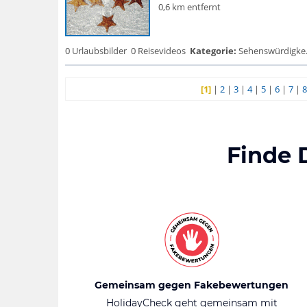
0,6 km entfernt
0 Urlaubsbilder
0 Reisevideos
Kategorie:
Sehenswürdigke...
[1]
|
2
|
3
|
4
|
5
|
6
|
7
|
8
Finde 
Gemeinsam gegen Fakebewertungen
HolidayCheck geht gemeinsam mit