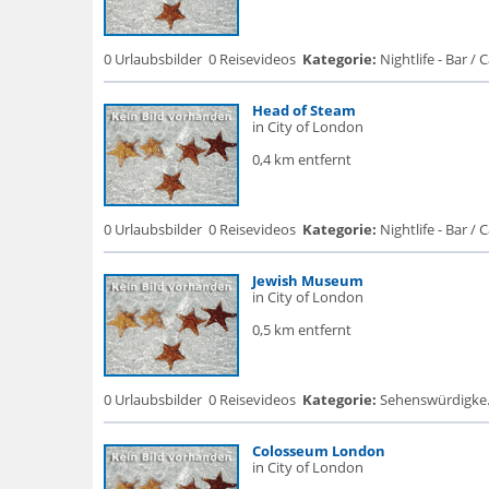
0 Urlaubsbilder
0 Reisevideos
Kategorie:
Nightlife - Bar / Ca
Head of Steam
in City of London
0,4 km entfernt
0 Urlaubsbilder
0 Reisevideos
Kategorie:
Nightlife - Bar / Ca
Jewish Museum
in City of London
0,5 km entfernt
0 Urlaubsbilder
0 Reisevideos
Kategorie:
Sehenswürdigke.
Colosseum London
in City of London