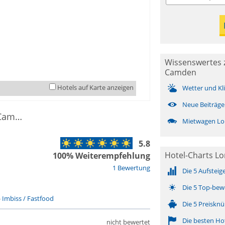
Wissenswertes 
Camden
Hotels auf Karte anzeigen
Wetter und Kl
Neue Beiträge
3 Essen & Trinken in London Borough of Camden
Mietwagen Lo
5.8
Hotel-Charts Lo
100% Weiterempfehlung
1 Bewertung
Die 5 Aufsteig
Die 5 Top-bew
-
Imbiss / Fastfood
Die 5 Preisknü
Die besten Ho
nicht bewertet