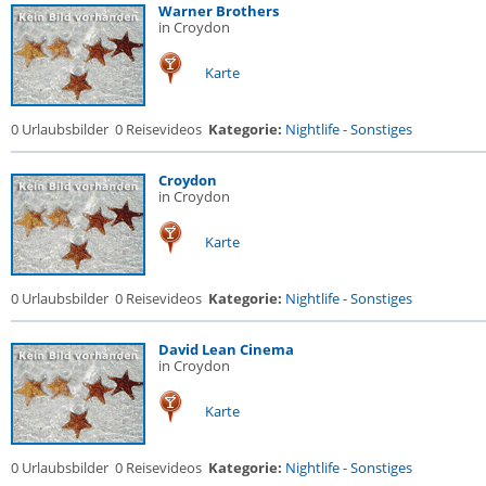
Warner Brothers
in Croydon
Karte
0 Urlaubsbilder
0 Reisevideos
Kategorie:
Nightlife
-
Sonstiges
Croydon
in Croydon
Karte
0 Urlaubsbilder
0 Reisevideos
Kategorie:
Nightlife
-
Sonstiges
David Lean Cinema
in Croydon
Karte
0 Urlaubsbilder
0 Reisevideos
Kategorie:
Nightlife
-
Sonstiges