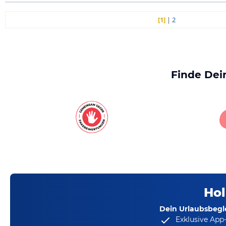
[1]
|
2
Finde Dei
Hol
Dein Urlaubsbegle
Exklusive App