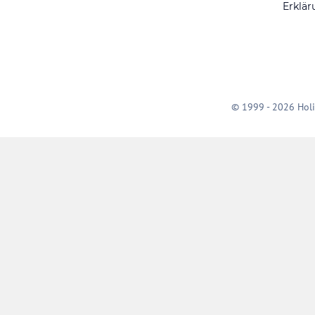
Erklär
© 1999 - 2026 Holi