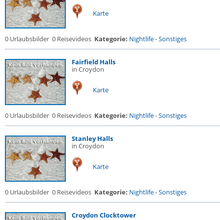
Karte
0 Urlaubsbilder
0 Reisevideos
Kategorie:
Nightlife
-
Sonstiges
Fairfield Halls
in Croydon
Karte
0 Urlaubsbilder
0 Reisevideos
Kategorie:
Nightlife
-
Sonstiges
Stanley Halls
in Croydon
Karte
0 Urlaubsbilder
0 Reisevideos
Kategorie:
Nightlife
-
Sonstiges
Croydon Clocktower