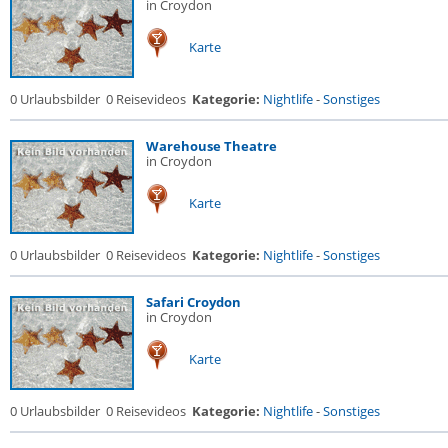
in Croydon
Karte
0 Urlaubsbilder
0 Reisevideos
Kategorie:
Nightlife
-
Sonstiges
Warehouse Theatre
in Croydon
Karte
0 Urlaubsbilder
0 Reisevideos
Kategorie:
Nightlife
-
Sonstiges
Safari Croydon
in Croydon
Karte
0 Urlaubsbilder
0 Reisevideos
Kategorie:
Nightlife
-
Sonstiges