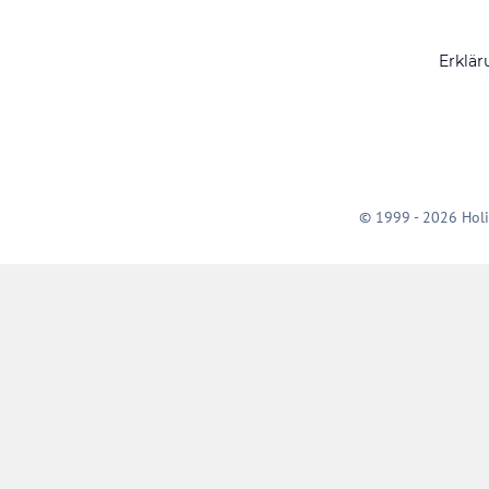
Erklär
© 1999 - 2026 Holi