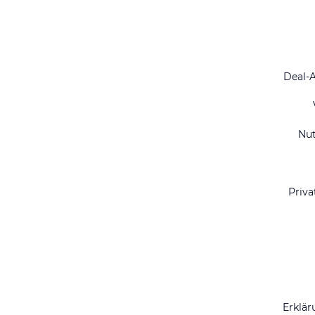
Deal-
Nu
Priva
Erklär