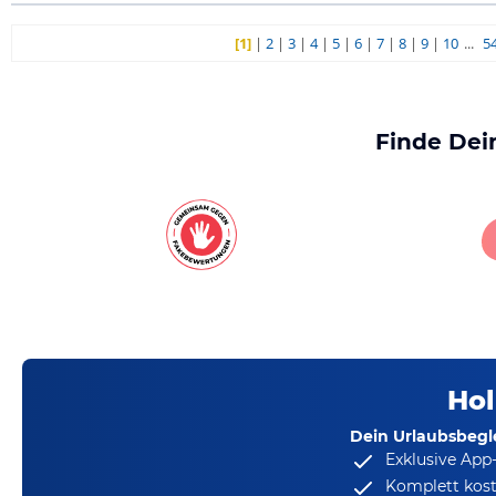
[1]
|
2
|
3
|
4
|
5
|
6
|
7
|
8
|
9
|
10
...
5
Finde Dei
Hol
Dein Urlaubsbegle
Exklusive App
Komplett kost