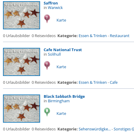
Saffron
in
Warwick
Karte
0 Urlaubsbilder
0 Reisevideos
Kategorie:
Essen & Trinken
-
Restaurant
Cafe National Trust
in
Solihull
Karte
0 Urlaubsbilder
0 Reisevideos
Kategorie:
Essen & Trinken
-
Cafe
Black Sabbath Bridge
in
Birmingham
Karte
0 Urlaubsbilder
0 Reisevideos
Kategorie:
Sehenswürdigke...
-
Sonstiges 