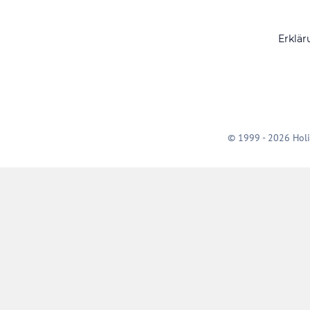
Erklär
© 1999 - 2026 Holi