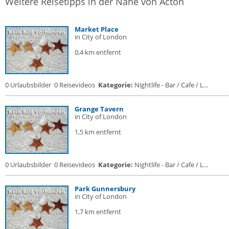
Weitere Reisetipps in der Nähe von Acton
Market Place
in City of London
0,4 km entfernt
0 Urlaubsbilder
0 Reisevideos
Kategorie:
Nightlife - Bar / Cafe / L...
Grange Tavern
in City of London
1,5 km entfernt
0 Urlaubsbilder
0 Reisevideos
Kategorie:
Nightlife - Bar / Cafe / L...
Park Gunnersbury
in City of London
1,7 km entfernt