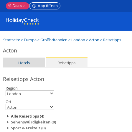
%
Deals
App öffnen
Startseite
>
Europa
>
Großbritannien
>
London
>
Acton
> Reisetipps
Acton
Hotels
Reisetipps
Reisetipps Acton
Region
Ort
Alle Reisetipps (4)
Sehenswürdigkeiten (0)
Sport & Freizeit (0)