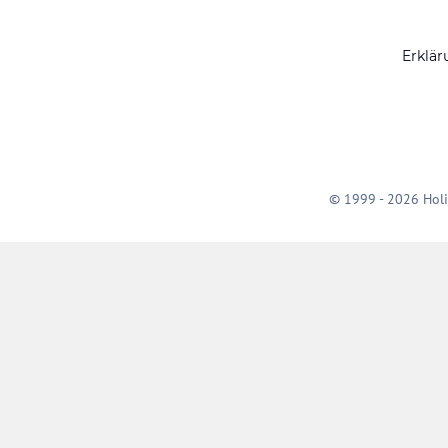
Erklär
© 1999 - 2026 Holi