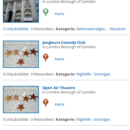
in London Borough of Camden
Karte
2 Urlaubsbilder
0 Reisevideos
Kategorie:
Sehenswürdigke...
-
Museum
Jongleurs Comedy Club
in London Borough of Camden
Karte
0 Urlaubsbilder
0 Reisevideos
Kategorie:
Nightlife
-
Sonstiges
Open Air Theatre
in London Borough of Camden
Karte
0 Urlaubsbilder
0 Reisevideos
Kategorie:
Nightlife
-
Sonstiges