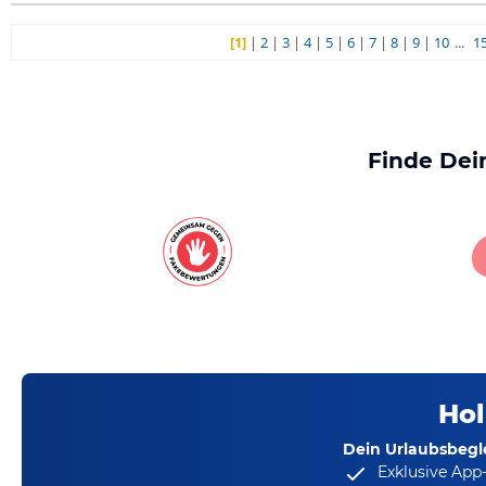
[1]
|
2
|
3
|
4
|
5
|
6
|
7
|
8
|
9
|
10
...
1
Finde Dei
Hol
Dein Urlaubsbegle
Exklusive App