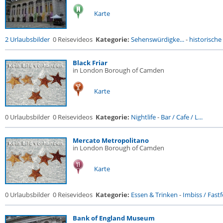
Karte
2 Urlaubsbilder
0 Reisevideos
Kategorie:
Sehenswürdigke...
-
historische 
Black Friar
in London Borough of Camden
Karte
0 Urlaubsbilder
0 Reisevideos
Kategorie:
Nightlife
-
Bar / Cafe / L...
Mercato Metropolitano
in London Borough of Camden
Karte
0 Urlaubsbilder
0 Reisevideos
Kategorie:
Essen & Trinken
-
Imbiss / Fast
Bank of England Museum