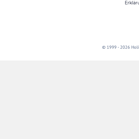
Erklär
© 1999 - 2026 Holi