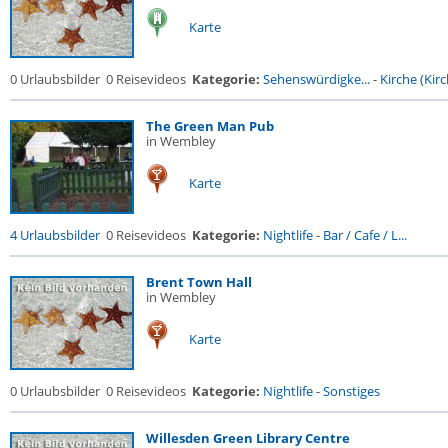
Karte
0 Urlaubsbilder
0 Reisevideos
Kategorie:
Sehenswürdigke...
-
Kirche (Kirc
The Green Man Pub
in Wembley
Karte
4 Urlaubsbilder
0 Reisevideos
Kategorie:
Nightlife
-
Bar / Cafe / L...
Brent Town Hall
in Wembley
Karte
0 Urlaubsbilder
0 Reisevideos
Kategorie:
Nightlife
-
Sonstiges
Willesden Green Library Centre