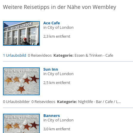
Weitere Reisetipps in der Nähe von Wembley
Ace Cafe
in City of London
2,3 km entfernt
1 Urlaubsbild
0 Reisevideos
Kategorie:
Essen & Trinken - Cafe
Sun Inn
in City of London
2,5 km entfernt
0 Urlaubsbilder
0 Reisevideos
Kategorie:
Nightlife - Bar / Cafe / L...
Banners
in City of London
3,0 km entfernt