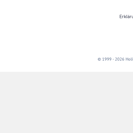
Erklär
© 1999 - 2026 Holi