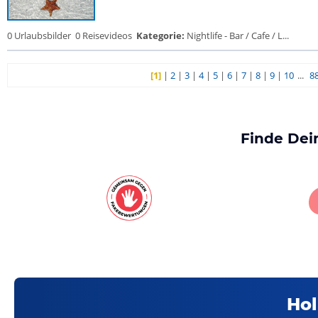
0 Urlaubsbilder
0 Reisevideos
Kategorie:
Nightlife - Bar / Cafe / L...
[1]
|
2
|
3
|
4
|
5
|
6
|
7
|
8
|
9
|
10
...
8
Finde Dei
Hol