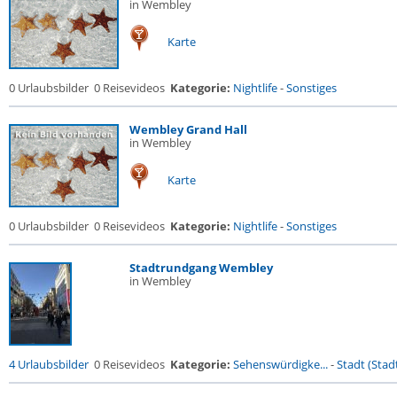
in Wembley
Karte
0 Urlaubsbilder
0 Reisevideos
Kategorie:
Nightlife
-
Sonstiges
Wembley Grand Hall
in Wembley
Karte
0 Urlaubsbilder
0 Reisevideos
Kategorie:
Nightlife
-
Sonstiges
Stadtrundgang Wembley
in Wembley
4 Urlaubsbilder
0 Reisevideos
Kategorie:
Sehenswürdigke...
-
Stadt (Stadt