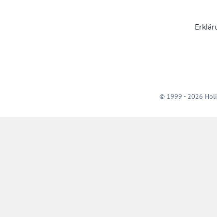
Erklär
© 1999 - 2026 Holi