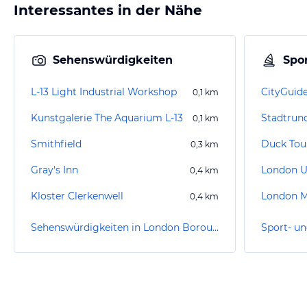
Interessantes in der Nähe
Sehenswürdigkeiten
Spor
L-13 Light Industrial Workshop
CityGuid
0,1
km
Kunstgalerie The Aquarium L-13
0,1
km
Smithfield
Duck Tou
0,3
km
Gray's Inn
London 
0,4
km
Kloster Clerkenwell
London M
0,4
km
Sehenswürdigkeiten in London Borough of Camden