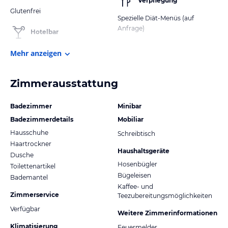
Verpflegung
Glutenfrei
Spezielle Diät-Menüs (auf
Anfrage)
Hotelbar
Mehr anzeigen
Zimmerausstattung
Badezimmer
Minibar
Badezimmerdetails
Mobiliar
Hausschuhe
Schreibtisch
Haartrockner
Haushaltsgeräte
Dusche
Hosenbügler
Toilettenartikel
Bügeleisen
Bademantel
Kaffee- und
Zimmerservice
Teezubereitungsmöglichkeiten
Verfügbar
Weitere Zimmerinformationen
Klimatisierung
Feuermelder