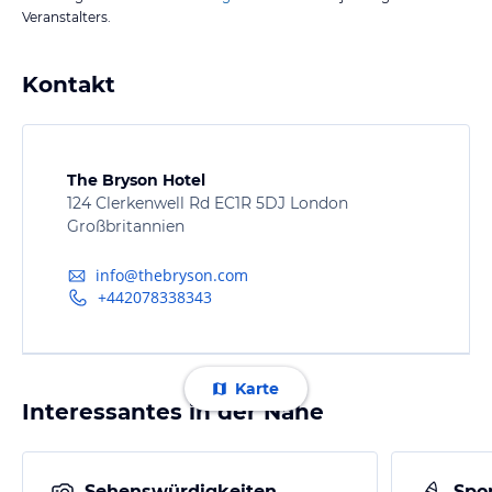
Veranstalters.
Kontakt
The Bryson Hotel
124 Clerkenwell Rd EC1R 5DJ London
Großbritannien
info@thebryson.com
+442078338343
Karte
Interessantes in der Nähe
Sehenswürdigkeiten
Spor