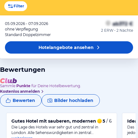
Filter
ab
372 €
05.09.2026 - 07.09.2026
ohne Verpflegung
2 ERW • 2 Nächte
Standard Doppelzimmer
Hotelangebote
ansehen
Bewertungen
Sammle
Punkte
für Deine Hotelbewertung.
Kostenlos anmelden
Bewerten
Bilder hochladen
Gutes Hotel mit sauberen, modernen Zimmern
5
/ 6
Idea
Die Lage des Hotels war sehr gut und zentral in
Das H
London. Alle Sehenswürdigkeiten in zentral…
jedoc