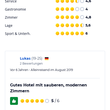
Service
Angaben ohne Gewähr. Bitte lies vor der Buchung die
4,6
verbindlichen
Angebotsdetails
des jeweiligen Veranstalters.
Gastronomie
4
Zimmer
4,8
Lage
5,6
Sport & Unterh.
6
Lukas
(
19-25
)
2
Bewertungen
Vor 6 Jahren • Alleinreisend im August 2019
Gutes Hotel mit sauberen, modernen
Zimmern
5
/ 6