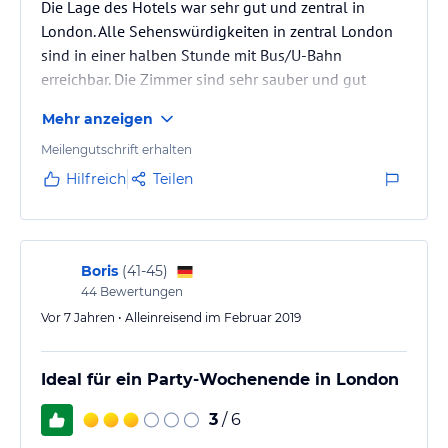
Die Lage des Hotels war sehr gut und zentral in
London. Alle Sehenswürdigkeiten in zentral London
sind in einer halben Stunde mit Bus/U-Bahn
erreichbar. Die Zimmer sind sehr sauber und gut
ausgestattet.
Mehr anzeigen
Für eine Erkundungsreise in London ist das Hotel
definitiv weiter zu empfehlen.
Meilengutschrift erhalten
Hilfreich
Teilen
Boris
(
41-45
)
44
Bewertungen
Vor 7 Jahren • Alleinreisend im Februar 2019
Ideal für ein Party-Wochenende in London
3
/ 6