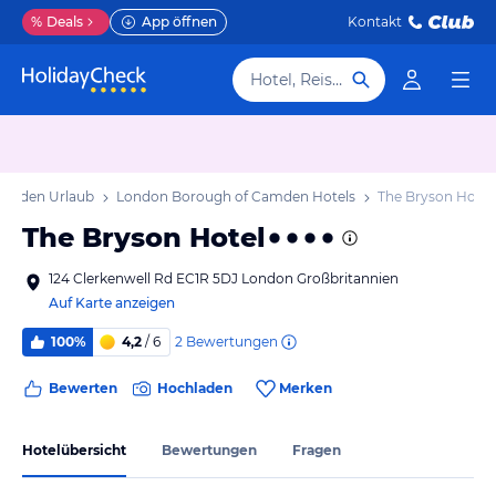
%
Deals
App öffnen
Kontakt
Hotel, Reiseziel
Camden Urlaub
London Borough of Camden Hotels
The Bryson Hotel
The Bryson Hotel
124 Clerkenwell Rd EC1R 5DJ London Großbritannien
Auf Karte anzeigen
2
Bewertungen
100%
4,2
/ 6
Bewerten
Hochladen
Merken
Hotelübersicht
Bewertungen
Fragen