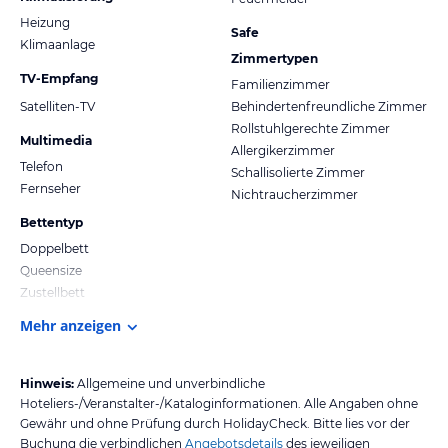
Heizung
Safe
Klimaanlage
Zimmertypen
TV-Empfang
Familienzimmer
Satelliten-TV
Behindertenfreundliche Zimmer
Rollstuhlgerechte Zimmer
Multimedia
Allergikerzimmer
Telefon
Schallisolierte Zimmer
Fernseher
Nichtraucherzimmer
Bettentyp
Doppelbett
Queensize
Zustellbett
Mehr anzeigen
Hinweis:
Allgemeine und unverbindliche
Hoteliers-/Veranstalter-/Kataloginformationen. Alle Angaben ohne
Gewähr und ohne Prüfung durch HolidayCheck. Bitte lies vor der
Buchung die verbindlichen
Angebotsdetails
des jeweiligen