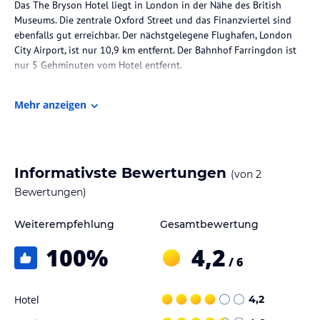
Das The Bryson Hotel liegt in London in der Nähe des British
Museums. Die zentrale Oxford Street und das Finanzviertel sind
ebenfalls gut erreichbar. Der nächstgelegene Flughafen, London
City Airport, ist nur 10,9 km entfernt. Der Bahnhof Farringdon ist
nur 5 Gehminuten vom Hotel entfernt.
Zimmer / Unterbringung im Hotel
Mehr anzeigen
Die 42 Zimmer im The Bryson Hotel sind komfortabel und bieten
Annehmlichkeiten wie Klimaanlage, Doppelbetten und eigenes
Bad. Zur Ausstattung gehören auch ein Flachbild-TV, Kaffee- und
Teezubereitungsmöglichkeiten sowie kostenfreies WLAN.
Informativste Bewertungen
(von
2
Gastronomie im Hotel
Bewertungen)
Im The Bryson Hotel wird täglich ein nahrhaftes Frühstück
Weiterempfehlung
Gesamtbewertung
serviert.
100
%
4,2
Sport und Unterhaltung
/ 6
Das Hotel bietet keine speziellen Sport- und Freizeiteinrichtungen.
Hotel
4,2
Hinweis:
Verfasst von HolidayCheck mit Hilfe von KI. Alle