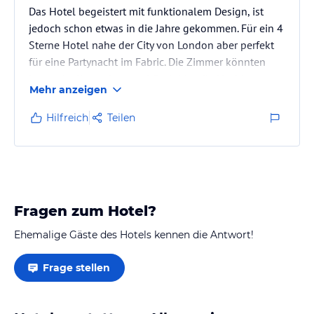
Das Hotel begeistert mit funktionalem Design, ist
jedoch schon etwas in die Jahre gekommen. Für ein 4
Sterne Hotel nahe der City von London aber perfekt
für eine Partynacht im Fabric. Die Zimmer könnten
besser isoliert sein, man hört leider die Nachbarn
Mehr anzeigen
kommen und gehen, und im Bad merkt man das
Einschalten der Nachbardusche durch Tropfen in der
Hilfreich
Teilen
eigenen Dusche.
Fragen zum Hotel?
Ehemalige Gäste des Hotels kennen die Antwort!
Frage stellen