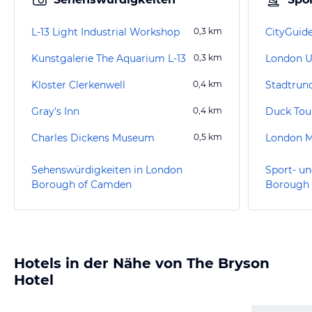
L-13 Light Industrial Workshop
0,3
km
CityGuid
Kunstgalerie The Aquarium L-13
0,3
km
London 
Kloster Clerkenwell
0,4
km
Gray's Inn
0,4
km
Duck Tou
Charles Dickens Museum
0,5
km
London M
Sehenswürdigkeiten in London
Sport- un
Borough of Camden
Borough
Hotels in der Nähe von The Bryson
Hotel