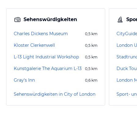
Sehenswürdigkeiten
Spor
Charles Dickens Museum
CityGuid
0,5
km
Kloster Clerkenwell
London 
0,5
km
L-13 Light Industrial Workshop
0,5
km
Kunstgalerie The Aquarium L-13
Duck Tou
0,5
km
Gray's Inn
London M
0,6
km
Sehenswürdigkeiten in City of London