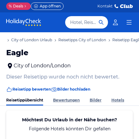
%
Deals
App öffnen
Kontakt
Hotel, Reiseziel
aub
City of London Urlaub
Reisetipps City of London
Reisetipp Eagl
Eagle
City of London/London
Dieser Reisetipp wurde noch nicht bewertet.
Reisetipp bewerten
Bilder hochladen
Reisetippübersicht
Bewertungen
Bilder
Hotels
Möchtest Du Urlaub in der Nähe buchen?
Folgende Hotels könnten Dir gefallen