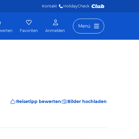
Kontakt
HolidayCheck 
Menü
werten
Favoriten
Anmelden
Reisetipp bewerten
Bilder hochladen