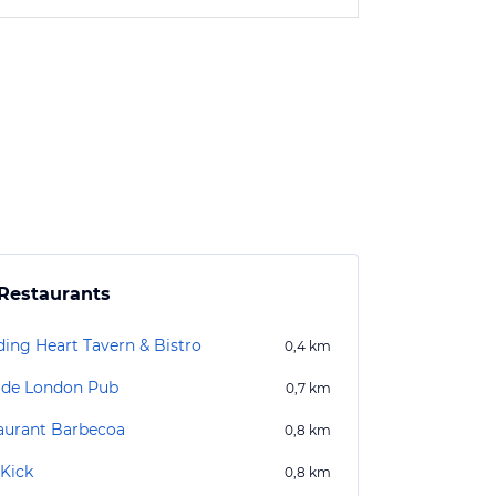
Restaurants
ding Heart Tavern & Bistro
0,4
km
lde London Pub
0,7
km
aurant Barbecoa
0,8
km
 Kick
0,8
km