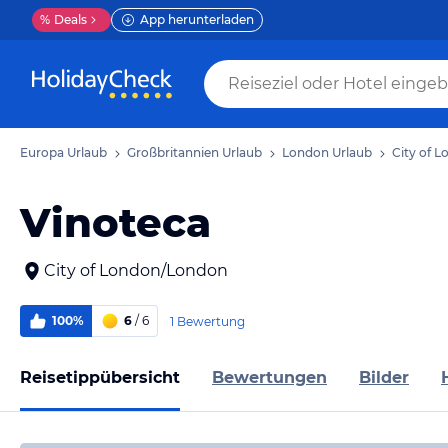
%
Deals
App herunterladen
Europa Urlaub
Großbritannien Urlaub
London Urlaub
City of 
Vinoteca
City of London/London
100%
6
/ 6
1 Bewertung
Reisetippübersicht
Bewertungen
Bilder