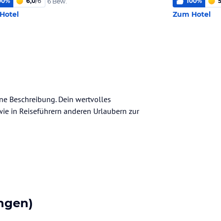
00
%
6,0
/
6
100
%
5
6 Bew.
Hotel
Zum Hotel
ine Beschreibung. Dein wertvolles
n wie in Reiseführern anderen Urlaubern zur
ngen)