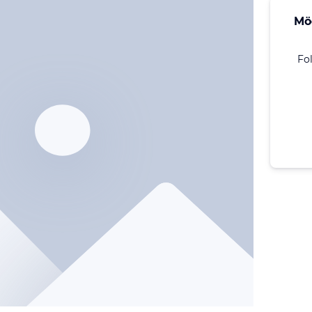
Mö
Fo