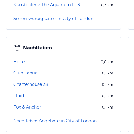
Kunstgalerie The Aquarium L-13
0,3
km
Sehenswürdigkeiten in City of London
Nachtleben
Hope
0,0
km
Club Fabric
0,1
km
Charterhouse 38
0,1
km
Fluid
0,1
km
Fox & Anchor
0,1
km
Nachtleben-Angebote in City of London