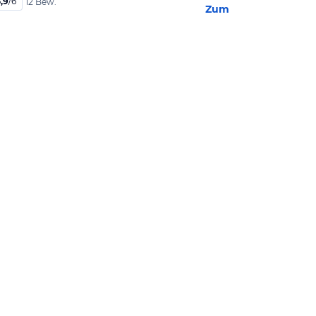
,9
/
6
12 Bew.
Zum Hotel