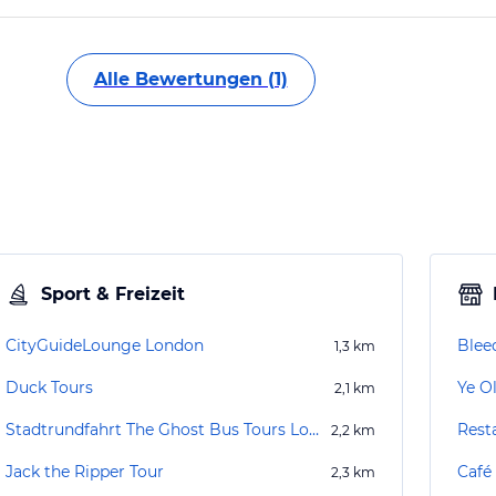
Alle Bewertungen (1)
Sport & Freizeit
CityGuideLounge London
Blee
1,3
km
Duck Tours
Ye O
2,1
km
Stadtrundfahrt The Ghost Bus Tours London
Rest
2,2
km
Jack the Ripper Tour
Café
2,3
km