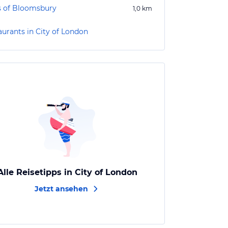
s of Bloomsbury
1,0
km
aurants in City of London
Alle Reisetipps in City of London
Jetzt ansehen