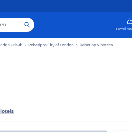
Hotel be
London Urlaub
Reisetipps City of London
Reisetipp Vinoteca
Hotels