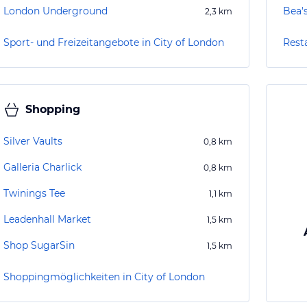
London Underground
Bea'
2,3
km
Sport- und Freizeitangebote in City of London
Rest
Shopping
Silver Vaults
0,8
km
Galleria Charlick
0,8
km
Twinings Tee
1,1
km
Leadenhall Market
1,5
km
Shop SugarSin
1,5
km
Shoppingmöglichkeiten in City of London