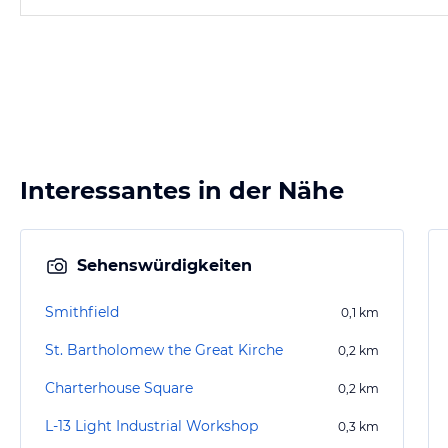
Interessantes in der Nähe
Sehenswürdigkeiten
Smithfield
0,1
km
St. Bartholomew the Great Kirche
0,2
km
Charterhouse Square
0,2
km
L-13 Light Industrial Workshop
0,3
km