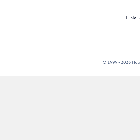
Erklär
© 1999 - 2026 Holi