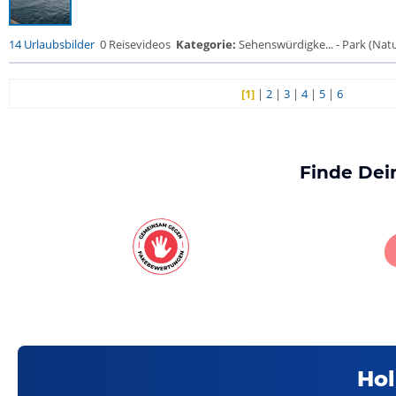
14 Urlaubsbilder
0 Reisevideos
Kategorie:
Sehenswürdigke... - Park (Natur
[1]
|
2
|
3
|
4
|
5
|
6
Finde Dei
Hol