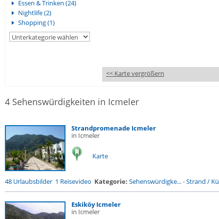
Essen & Trinken (24)
Nightlife (2)
Shopping (1)
<< Karte vergrößern
4 Sehenswürdigkeiten in Icmeler
Strandpromenade Icmeler
in Icmeler
Karte
48 Urlaubsbilder
1 Reisevideo
Kategorie:
Sehenswürdigke...
-
Strand / Küs
Eskiköy Icmeler
in Icmeler