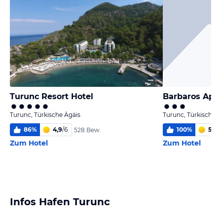
Turunc Resort Hotel
Barbaros Apar
Turunc, Türkische Ägäis
Turunc, Türkische 
86
%
4,9
/
6
100
%
5,4
/
528 Bew.
Zum Hotel
Zum Hotel
Infos Hafen Turunc