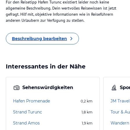
Für den Reisetipp Hafen Turunc existiert leider noch keine
allgemeine Beschreibung. Dein wertvolles Reisewissen ist jetzt
gefragt. Hilf mit, objektive Informationen wie in Reiseführern
anderen Urlaubern zur Verfügung zu stellen.
Beschreibung bearbeiten
Interessantes in der Nähe
Sehenswürdigkeiten
Spor
Hafen Promenade
JM Trave
0,2
km
Strand Turunc
Tour & Au
1,8
km
Strand Amos
Wandern 
1,9
km