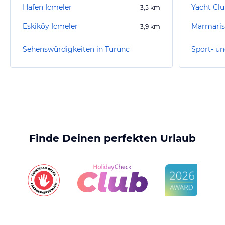
Hafen Icmeler
Yacht Cl
3,5
km
Eskiköy Icmeler
Marmaris
3,9
km
Sehenswürdigkeiten in Turunc
Sport- un
Finde Deinen perfekten Urlaub