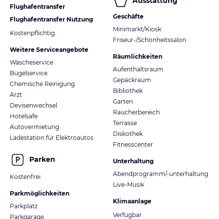
Ausstattung
Flughafentransfer
Geschäfte
Flughafentransfer Nutzung
Minimarkt/Kiosk
Kostenpflichtig
Friseur-/Schönheitssalon
Weitere Serviceangebote
Räumlichkeiten
Wäscheservice
Aufenthaltsraum
Bügelservice
Gepäckraum
Chemische Reinigung
Bibliothek
Arzt
Garten
Devisenwechsel
Raucherbereich
Hotelsafe
Terrasse
Autovermietung
Diskothek
Ladestation für Elektroautos
Fitnesscenter
Parken
Unterhaltung
Abendprogramm/-unterhaltung
Kostenfrei
Live-Musik
Parkmöglichkeiten
Klimaanlage
Parkplatz
Verfügbar
Parkgarage