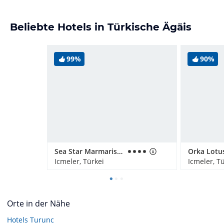
Beliebte Hotels in Türkische Ägäis
99%
90%
Sea Star Marmaris - Adults only
Orka Lotu
Icmeler, Türkei
Icmeler, T
Orte in der Nähe
Hotels
Turunc