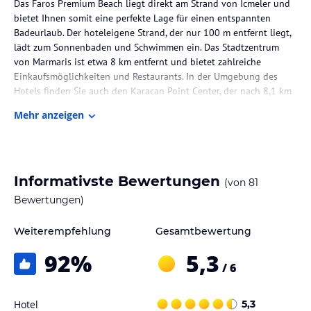
Das Faros Premium Beach liegt direkt am Strand von Icmeler und
bietet Ihnen somit eine perfekte Lage für einen entspannten
Badeurlaub. Der hoteleigene Strand, der nur 100 m entfernt liegt,
lädt zum Sonnenbaden und Schwimmen ein. Das Stadtzentrum
von Marmaris ist etwa 8 km entfernt und bietet zahlreiche
Einkaufsmöglichkeiten und Restaurants. In der Umgebung des
Hotels finden Sie auch den Karacan Point Center, der nach 8,1 km
erreicht werden kann.
Mehr anzeigen
Zimmer / Unterbringung im Hotel
Das Faros Premium Beach verfügt über insgesamt 180 Zimmer, die
in verschiedene Kategorien unterteilt sind. Die Zimmer sind
Informativste Bewertungen
(von
81
komfortabel eingerichtet und bieten Annehmlichkeiten wie einen
Fön, Sat-TV, Telefon und WLAN. Die Economy Zimmer sind im
Bewertungen)
Haupthaus gelegen und haben keine Balkone oder Terrassen. Die
Doppelzimmer Landseite verfügen über einen Balkon oder eine
Weiterempfehlung
Gesamtbewertung
Terrasse mit Blick auf das Land. Die Suiten bieten zusätzlich ein
92
%
5,3
separates Schlafzimmer und einen Wohnraum sowie einen Balkon
/ 6
oder eine Terrasse mit Meerblick.
Gastronomie im Hotel
Hotel
5,3