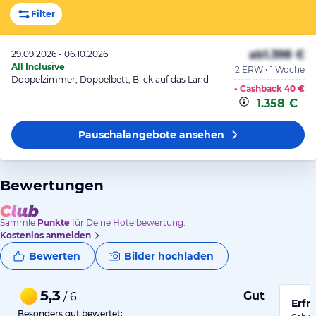
Filter
ab
1.398 €
29.09.2026 - 06.10.2026
All Inclusive
2 ERW • 1 Woche
Doppelzimmer, Doppelbett, Blick auf das Land
- Cashback
40 €
1.358 €
Pauschalangebote
ansehen
Bewertungen
Sammle
Punkte
für Deine Hotelbewertung.
Kostenlos anmelden
Bewerten
Bilder hochladen
5,3
Gut
/ 6
Erfr
Besonders gut bewertet: