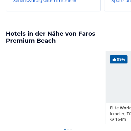
Sehenswürdigkeiten in Icmeler
Sport- un
Hotels in der Nähe von Faros
Premium Beach
99%
Icmeler, T
164m