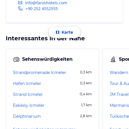
info@faroshotels.com
+90 252 4552555
Karte
Interessantes in der Nähe
Sehenswürdigkeiten
Spor
Strandpromenade Icmeler
0,3
km
Wandern 
Hafen Icmeler
0,3
km
Tour & Au
Strand Icmeler
0,4
km
JM Trave
Eskiköy Icmeler
1,7
km
Marmaris
Delphinarium
2,8
km
Türkisch