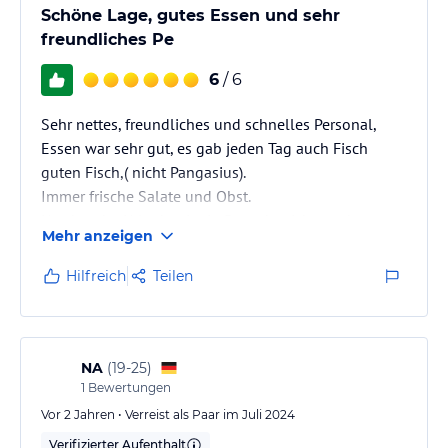
Schöne Lage, gutes Essen und sehr
freundliches Pe
6
/ 6
Sehr nettes, freundliches und schnelles Personal,
Essen war sehr gut, es gab jeden Tag auch Fisch
guten Fisch,( nicht Pangasius).
Immer frische Salate und Obst.
Uns hat der Urlaub mit ein Paar abstrichen sehr gut
Mehr anzeigen
gefallen.
Die Lage ist sehr schön.
Hilfreich
Teilen
NA
(
19-25
)
1
Bewertungen
Vor 2 Jahren • Verreist als Paar im Juli 2024
Verifizierter Aufenthalt