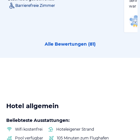
Sehr 
Barrierefreie Zimmer
war i
Alle Bewertungen (
81
)
Hotel allgemein
Beliebteste Ausstattungen:
Wifi kostenfrei
Hoteleigener Strand
Pool verfügbar
105 Minuten zum Flughafen