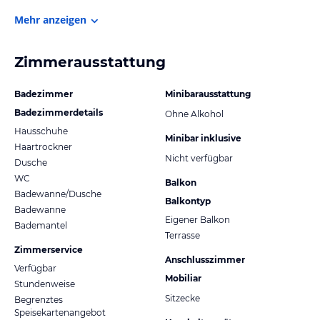
Mehr anzeigen
Zimmerausstattung
Badezimmer
Minibarausstattung
Badezimmerdetails
Ohne Alkohol
Hausschuhe
Minibar inklusive
Haartrockner
Nicht verfügbar
Dusche
WC
Balkon
Badewanne/Dusche
Balkontyp
Badewanne
Eigener Balkon
Bademantel
Terrasse
Zimmerservice
Anschlusszimmer
Verfügbar
Mobiliar
Stundenweise
Sitzecke
Begrenztes
Speisekartenangebot