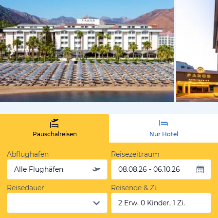
vom Hotelie
Pauschalreisen
Nur Hotel
Abflughafen
Reisezeitraum
Alle Flughäfen
08.08.26 - 06.10.26
Reisedauer
Reisende & Zi.
2 Erw, 0 Kinder, 1 Zi.