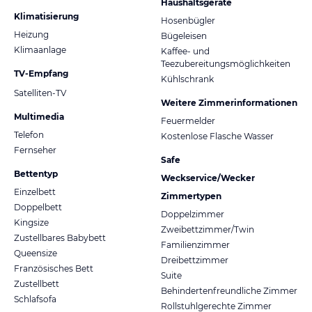
Haushaltsgeräte
Klimatisierung
Hosenbügler
Heizung
Bügeleisen
Klimaanlage
Kaffee- und
Teezubereitungsmöglichkeiten
TV-Empfang
Kühlschrank
Satelliten-TV
Weitere Zimmerinformationen
Multimedia
Feuermelder
Telefon
Kostenlose Flasche Wasser
Fernseher
Safe
Bettentyp
Weckservice/Wecker
Einzelbett
Zimmertypen
Doppelbett
Doppelzimmer
Kingsize
Zweibettzimmer/Twin
Zustellbares Babybett
Familienzimmer
Queensize
Dreibettzimmer
Französisches Bett
Suite
Zustellbett
Behindertenfreundliche Zimmer
Schlafsofa
Rollstuhlgerechte Zimmer