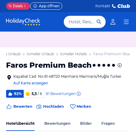
%
Deals
App öffnen
Kontakt
Hotel, Reiseziel
gäis Urlaub
Icmeler Urlaub
Icmeler Hotels
Faros Premium Beach
Faros Premium Beach
Kayabal Cad. No:61 48720 Marmaris Marmaris/Muğla Türkei
Auf Karte anzeigen
81
Bewertungen
92%
5,3
/ 6
Bewerten
Hochladen
Merken
Hotelübersicht
Bewertungen
Bilder
Fragen