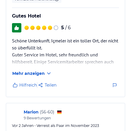
Gutes Hotel
5
/ 6
Schöne Unterkunft. Içmeler ist ein toller Ort, der nicht
so überfüllt ist.
Guter Service im Hotel, sehr freundlich und
hilfsbereit. Einige Servicemitarbeiter sprechen auch
gutes Englisch.
Mehr anzeigen
Essen war lecker. Meiner Meinung nach nichts
besonders, es war für jeden Geschmack etwas dabei,
Hilfreich
Teilen
aber nichts, was einen umhaut. Die Hauptsache, es
war sauber und frisch.
In dem Ort allgemein gibt es viele Touristen aus
England und Russland und wir hatten den Eindruck,
Marion
(
56-60
)
das Essen, Personal und auch die Restaurants und
9
Bewertungen
Cafés in der…
Vor 2 Jahren • Verreist als Paar im November 2023