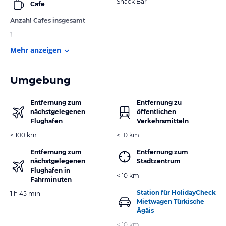
Snack Bar
Cafe
Anzahl Cafes insgesamt
1
Mehr anzeigen
Umgebung
Entfernung zum
Entfernung zu
nächstgelegenen
öffentlichen
Flughafen
Verkehrsmitteln
< 100 km
< 10 km
Entfernung zum
Entfernung zum
nächstgelegenen
Stadtzentrum
Flughafen in
< 10 km
Fahrminuten
Station für HolidayCheck
1 h 45 min
Mietwagen Türkische
Ägäis
< 10 km