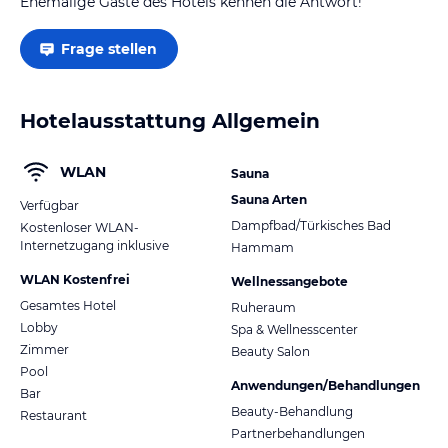
Ehemalige Gäste des Hotels kennen die Antwort!
Frage stellen
Hotelausstattung Allgemein
WLAN
Sauna
Sauna Arten
Verfügbar
Dampfbad/Türkisches Bad
Kostenloser WLAN-
Internetzugang inklusive
Hammam
WLAN Kostenfrei
Wellnessangebote
Gesamtes Hotel
Ruheraum
Lobby
Spa & Wellnesscenter
Zimmer
Beauty Salon
Pool
Anwendungen/Behandlungen
Bar
Beauty-Behandlung
Restaurant
Partnerbehandlungen