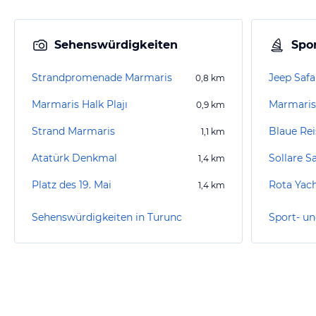
Sehenswürdigkeiten
Spor
Strandpromenade Marmaris
Jeep Safa
0,8
km
Marmaris Halk Plajı
Marmaris
0,9
km
Strand Marmaris
Blaue Rei
1,1
km
Atatürk Denkmal
Sollare S
1,4
km
Platz des 19. Mai
Rota Yac
1,4
km
Sehenswürdigkeiten in Turunc
Sport- un