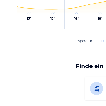
15
°
15
°
18
°
18
°
Temperatur
Finde ein