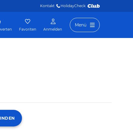
Kontakt
HolidayCheck 
Menü
werten
Favoriten
Anmelden