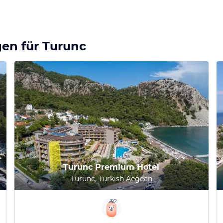
gen für
Turunc
Turunc Premium Hotel
Turunc, Turkish Aegean