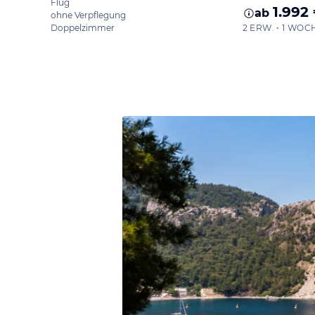
Flug
1.992
ab
ohne Verpflegung
Doppelzimmer
2 ERW. • 1 WOC