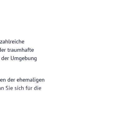
 zahlreiche
der traumhafte
in der Umgebung
nen der ehemaligen
 Sie sich für die
rmaris mit seinen