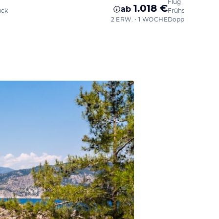
Flug
1.018 €
ab
ück
Frühstück
2 ERW. • 1 WOCHE
Doppelzimmer