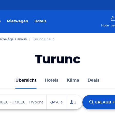
e
Mietwagen
Hotels
Hotel be
sche Ägäis Urlaub
Turunc Urlaub
Turunc
Übersicht
Hotels
Klima
Deals