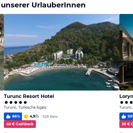
 unserer UrlauberInnen
Turunc Resort Hotel
Lorym
Turunc, Türkische Ägäis
Turunc,
86
%
4,9
/
6
95
528 Bew.
40 € Cashback
20 € 