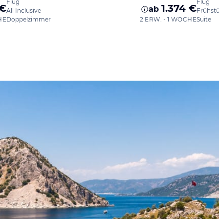
Flug
Flug
 €
1.374 €
ab
All Inclusive
Frühst
HE
Doppelzimmer
2 ERW. • 1 WOCHE
Suite