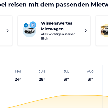
bel reisen mit dem passenden Mie
Wissenswertes
Mietwagen
Alles Wichtige auf einen
Blick
MAI
JUN
JUL
AUG
24
°
28
°
31
°
31
°