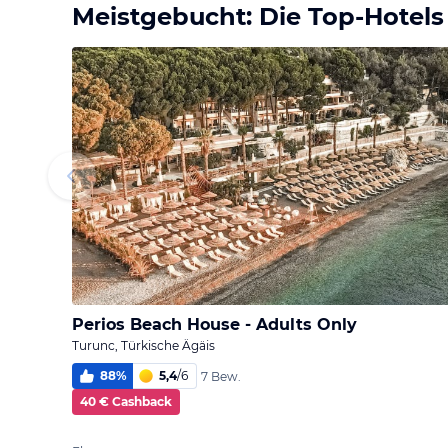
Meistgebucht: Die Top-Hotels
Perios Beach House - Adults Only
Turunc, Türkische Ägäis
88
%
5,4
/
6
7 Bew.
40 € Cashback