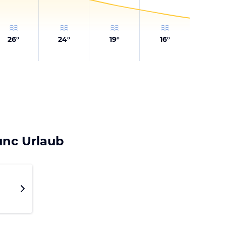
26
°
24
°
19
°
16
°
unc Urlaub