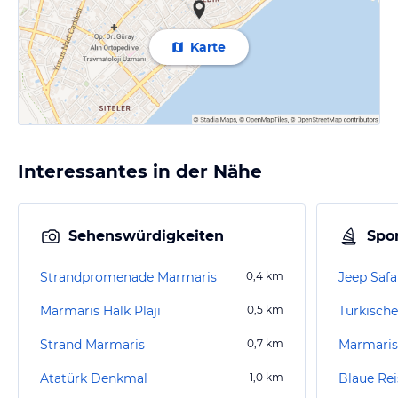
Karte
Interessantes in der Nähe
Sehenswürdigkeiten
Spor
Strandpromenade Marmaris
0,4
km
Jeep Safa
Marmaris Halk Plajı
0,5
km
Türkisch
Strand Marmaris
0,7
km
Marmaris
Atatürk Denkmal
1,0
km
Blaue Rei