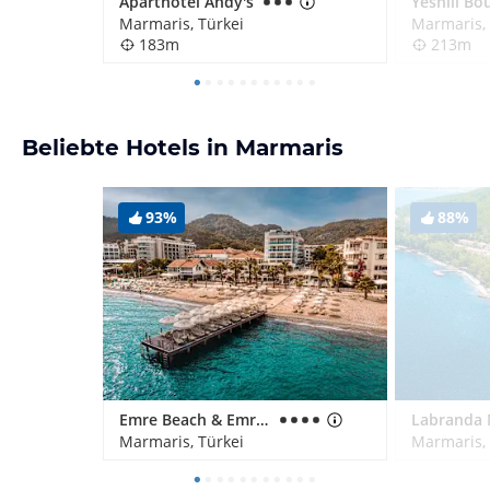
Aparthotel Andy's
Marmaris, Türkei
Marmaris, 
183m
213m
Beliebte Hotels in Marmaris
93%
88%
Emre Beach & Emre Hotel
Marmaris, Türkei
Marmaris, 