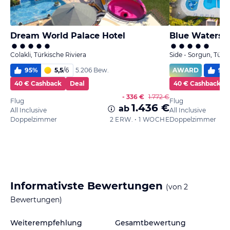
Dream World Palace Hotel
Blue Waters 
Colakli, Türkische Riviera
Side - Sorgun, Türki
95
%
5,5
/
6
AWARD
99
5.206 Bew.
40 € Cashback
Deal
40 € Cashback
- 336 €
1.772 €
Flug
Flug
1.436 €
ab
All Inclusive
All Inclusive
Doppelzimmer
2 ERW. • 1 WOCHE
Doppelzimmer
Informativste Bewertungen
(von
2
Bewertungen)
Weiterempfehlung
Gesamtbewertung