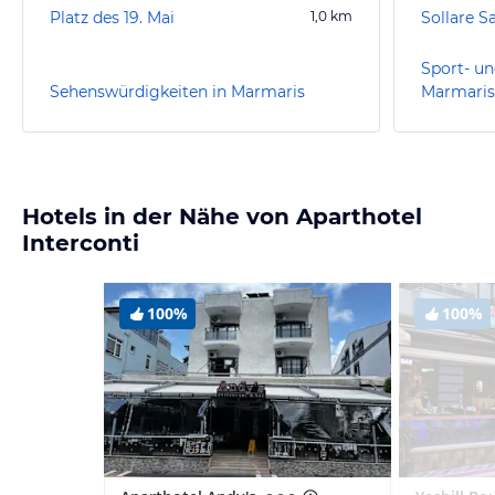
Platz des 19. Mai
1,0
km
Sollare S
Sport- un
Sehenswürdigkeiten in Marmaris
Marmaris
Hotels in der Nähe von Aparthotel
Interconti
100%
100%