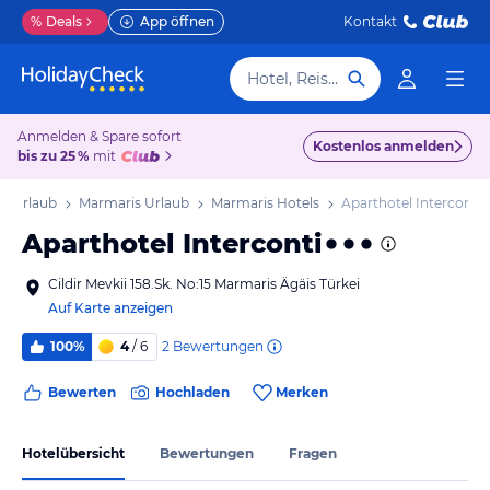
%
Deals
App öffnen
Kontakt
Hotel, Reiseziel
Anmelden & Spare sofort
Kostenlos anmelden
bis zu 25 %
mit
is Urlaub
Marmaris Urlaub
Marmaris Hotels
Aparthotel Interconti
Aparthotel Interconti
Cildir Mevkii 158.Sk. No:15 Marmaris Ägäis Türkei
Auf Karte anzeigen
2
Bewertungen
100%
4
/ 6
Bewerten
Hochladen
Merken
Hotelübersicht
Bewertungen
Fragen