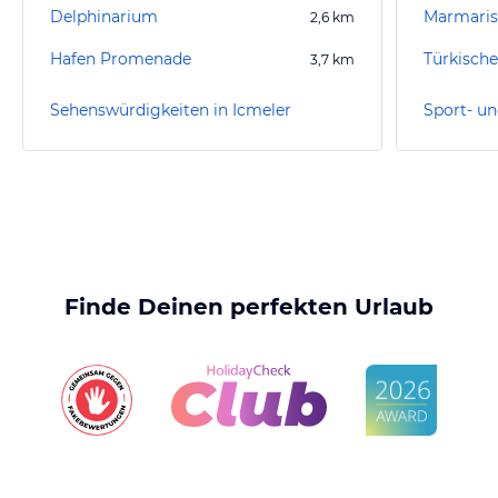
Delphinarium
Marmaris
2,6
km
Hafen Promenade
Türkisch
3,7
km
Sehenswürdigkeiten in Icmeler
Sport- un
Finde Deinen perfekten Urlaub