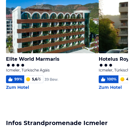
Elite World Marmaris
Hotelus Royal
Icmeler, Türkische Ägäis
Icmeler, Türkische 
99
%
5,6
/
6
100
%
4,8
/
39 Bew.
Zum Hotel
Zum Hotel
Infos Strandpromenade Icmeler