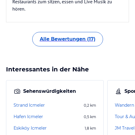
Restaurants zum sitzen, essen und Live Musik zu
hören.
Alle Bewertungen (17)
Interessantes in der Nähe
Sehenswürdigkeiten
Spor
Strand Icmeler
Wandern 
0,2
km
Hafen Icmeler
Tour & Au
0,5
km
Eskiköy Icmeler
JM Trave
1,8
km