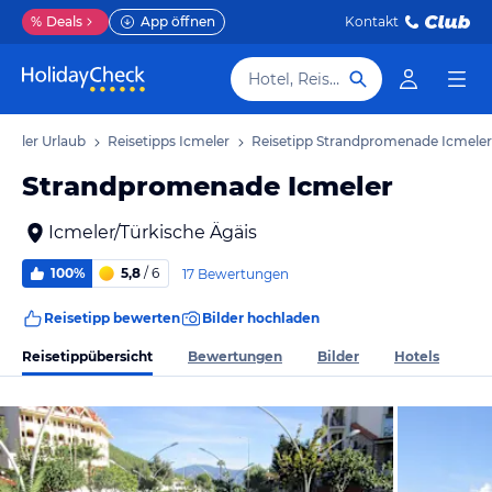
%
Deals
App öffnen
Kontakt
Hotel, Reiseziel
cmeler Urlaub
Reisetipps Icmeler
Reisetipp Strandpromenade Icmeler
Strandpromenade Icmeler
Icmeler/Türkische Ägäis
100%
5,8
/ 6
17 Bewertungen
Reisetipp bewerten
Bilder hochladen
Reisetippübersicht
Bewertungen
Bilder
Hotels