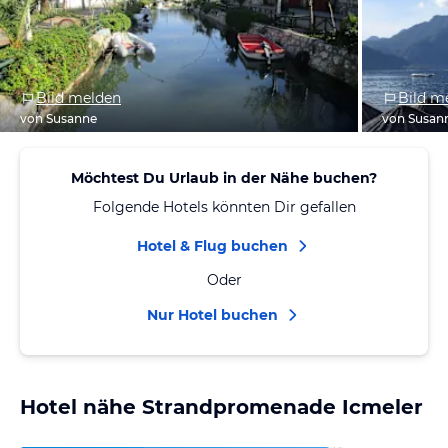
Bild melden
Bild m
von Susanne
von Susan
Möchtest Du Urlaub in der Nähe buchen?
Folgende Hotels könnten Dir gefallen
Hotel & Flug buchen
Oder
Nur Hotel buchen
Hotel nähe Strandpromenade Icmeler