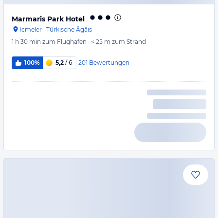
Marmaris Park Hotel
Icmeler
·
Türkische Ägäis
1 h 30 min
zum Flughafen
·
< 25 m
zum Strand
201
Bewertungen
100%
5,2
/ 6