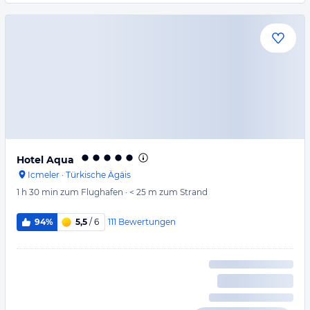
Hotel Aqua
Icmeler
·
Türkische Ägäis
1 h 30 min
zum Flughafen
·
< 25 m
zum Strand
111
Bewertungen
94%
5,5
/ 6