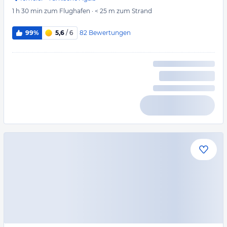
1 h 30 min
zum Flughafen
·
< 25 m
zum Strand
82
Bewertungen
99%
5,6
/ 6