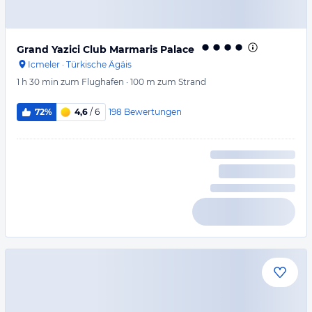
Grand Yazici Club Marmaris Palace
Icmeler
·
Türkische Ägäis
1 h 30 min
zum Flughafen
·
100 m
zum Strand
198
Bewertungen
72%
4,6
/ 6