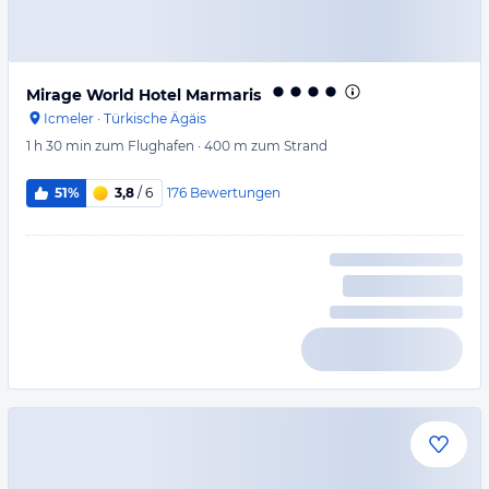
Mirage World Hotel Marmaris
Icmeler
·
Türkische Ägäis
1 h 30 min
zum Flughafen
·
400 m
zum Strand
176
Bewertungen
51%
3,8
/ 6