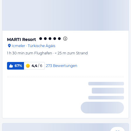
MARTI Resort
Icmeler
·
Türkische Ägäis
1 h 30 min
zum Flughafen
·
< 25 m
zum Strand
273
Bewertungen
67%
4,4
/ 6