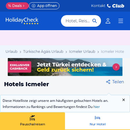
%
Deals
App öffnen
Kontakt
Hotel, Reiseziel
kei Urlaub
Türkische Ägäis Urlaub
Icmeler Urlaub
Icmeler Hotels
Teilen
Hotels Icmeler
Diese Hotelliste zeigt unsere am häufigsten gebuchten Hotels an.
Informationen zu Rankings und Bewertungen findest Du
hier
Pauschalreisen
Nur Hotel