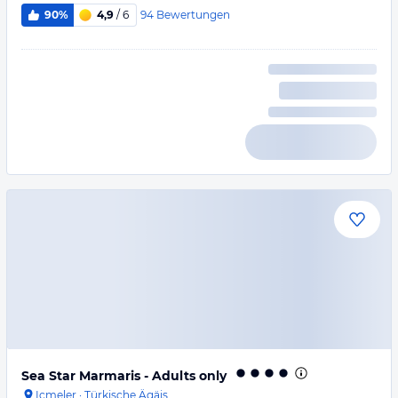
94
Bewertungen
90%
4,9
/ 6
Sea Star Marmaris - Adults only
Icmeler
·
Türkische Ägäis