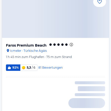
Faros Premium Beach
Icmeler
·
Türkische Ägäis
1 h 45 min
zum Flughafen
·
75 m
zum Strand
81
Bewertungen
92%
5,3
/ 6