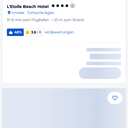
L'Etoile Beach Hotel
Icmeler
·
Türkische Ägäis
1h 15 min
zum Flughafen
·
< 25 m
zum Strand
46
Bewertungen
48%
3,6
/ 6