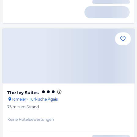
The Ivy Suites
Icmeler
·
Türkische Ägäis
75 m
zum Strand
Keine Hotelbewertungen