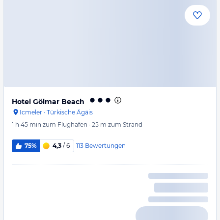
Hotel Gölmar Beach
Icmeler
·
Türkische Ägäis
1 h 45 min
zum Flughafen
·
25 m
zum Strand
113
Bewertungen
75%
4,3
/ 6