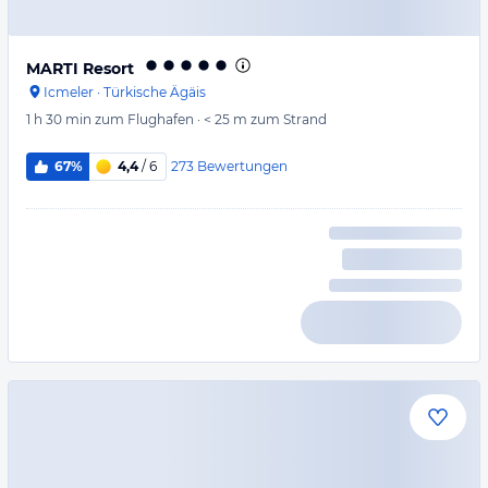
MARTI Resort
Icmeler
·
Türkische Ägäis
1 h 30 min
zum Flughafen
·
< 25 m
zum Strand
273
Bewertungen
67%
4,4
/ 6