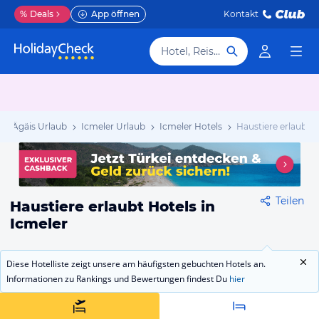
%
Deals
App öffnen
Kontakt
Hotel, Reiseziel
he Ägäis Urlaub
Icmeler Urlaub
Icmeler Hotels
Haustiere erlaubt
Teilen
Haustiere erlaubt Hotels in
Icmeler
Diese Hotelliste zeigt unsere am häufigsten gebuchten Hotels an.
Informationen zu Rankings und Bewertungen findest Du
hier