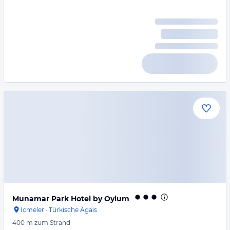
Munamar Park Hotel by Oylum
Icmeler
·
Türkische Ägäis
400 m
zum Strand