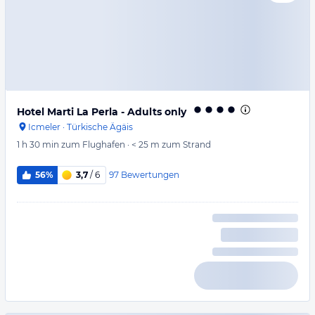
Hotel Marti La Perla - Adults only
Icmeler
·
Türkische Ägäis
1 h 30 min
zum Flughafen
·
< 25 m
zum Strand
97
Bewertungen
56%
3,7
/ 6