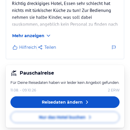
Richtig dreckigiges Hotel, Essen sehr schlecht hat
nichts mit türkischer Küche zu tun! Zur Bedienung
nehmen sie halbe Kinder, was soll dabei
rauskommen, angeblich kein Personal zu finden nach
2 Jahren Corona!!!! Die Reinigung der Zimmer
Mehr anzeigen
Katastrophe!!!! Das einzige schöne ist der Blick vom
Balkon! Von 10 Tagen haben wir 7 Tage nicht
Hilfreich
Teilen
schlafen können, bis früh in der Nacht nur Terror und
Krach!!!!! Das Hotel ist ganz auf Russen gerüstet,
sprachlich sowie auch günstig für diese!!!! Geschirr
und Gläser sowie Besteck…
Pauschalreise
Für Deine Reisedaten haben wir leider kein Angebot gefunden.
11.08. - 09.10.26
2
ERW
Reisedaten ändern
Nur das Hotel buchen