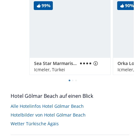
99%
90%
Sea Star Marmaris - Adults only
Orka Lotu
Icmeler, Türkei
Icmeler, T
Hotel Gölmar Beach auf einen Blick
Alle Hotelinfos Hotel Gölmar Beach
Hotelbilder von Hotel Gölmar Beach
Wetter Türkische Ägäis