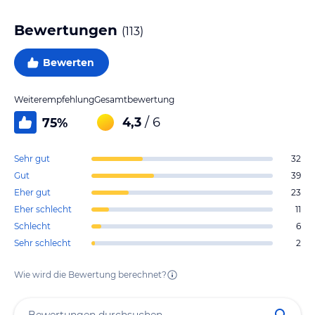
Bewertungen
(
113
)
Bewerten
Weiterempfehlung
Gesamtbewertung
4,3
/ 6
75
%
Sehr gut
32
Gut
39
Eher gut
23
Eher schlecht
11
Schlecht
6
Sehr schlecht
2
Wie wird die Bewertung berechnet?