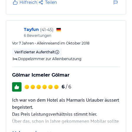
Hilfreich
Teilen
Tayfun
(
41-45
)
6
Bewertungen
Vor 7 Jahren • Alleinreisend im Oktober 2018
Verifizierter Aufenthalt
Doppelzimmer zur Alleinbenutzung
Gölmar Icmeler Gölmar
6
/ 6
Ich war von dem Hotel als Marmaris Urlauber äussert
begeistert.
Das Preis Leistungsverhältniss stimmt hier.
Über das, schon in Jahre gekommenen Mobilar sollte
man bei diesem Preis hinweg sehen.