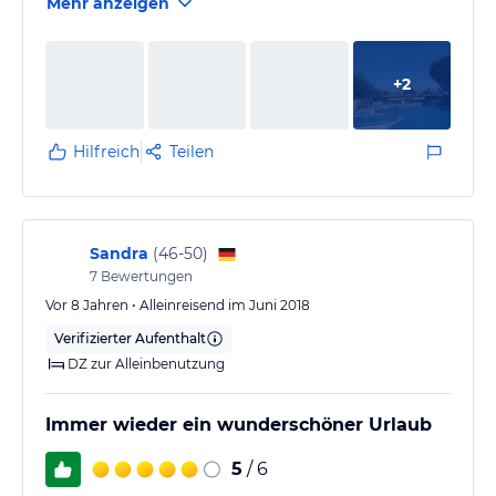
Mehr anzeigen
Ich komme definitve nochmal her!
+
2
Danke Gölmar ve görüsmek üzere Hoscakal
Hilfreich
Teilen
Sandra
(
46-50
)
7
Bewertungen
Vor 8 Jahren • Alleinreisend im Juni 2018
Verifizierter Aufenthalt
DZ zur Alleinbenutzung
Immer wieder ein wunderschöner Urlaub
5
/ 6