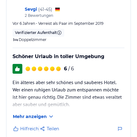
nicht verstehen.Die Kellner vor allem einer namens
"Ferdi" war unmöglich. Im…
Sevgi
(
41-45
)
2
Bewertungen
Vor 6 Jahren • Verreist als Paar im September 2019
Verifizierter Aufenthalt
Doppelzimmer
Schöner Urlaub in toller Umgebung
6
/ 6
Ein älteres aber sehr schönes und sauberes Hotel.
Wer einen ruhigen Urlaub zum entspannen möchte
ist hier genau richtig. Die Zimmer sind etwas veraltet
aber sauber und gemütlich.
Trotz kleiner Mängel ein sehr gelungener Urlaub.
Mehr anzeigen
Hilfreich
Teilen