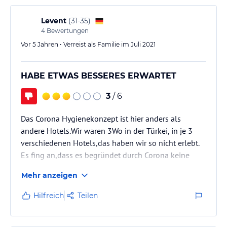
Levent
(
31-35
)
4
Bewertungen
Vor 5 Jahren • Verreist als Familie im Juli 2021
HABE ETWAS BESSERES ERWARTET
3
/ 6
Das Corona Hygienekonzept ist hier anders als
andere Hotels.Wir waren 3Wo in der Türkei, in je 3
verschiedenen Hotels,das haben wir so nicht erlebt.
Es fing an,dass es begründet durch Corona keine
Pool/Strandhandtücher gibt.Komischerweise gab es
Mehr anzeigen
aber im Zimmer Bade und Handtücher,die waren
nicht verpackt was für uns ok ist wie man es kennt,
Hilfreich
Teilen
aber dann zu begründen für den Pool gibt es aus
Corona Hygienemaßnahmen keine,kann man dann