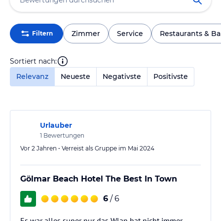
Zimmer
Service
Restaurants & Ba
Filtern
Sortiert nach:
Relevanz
Neueste
Negativste
Positivste
Urlauber
1
Bewertungen
Vor 2 Jahren • Verreist als Gruppe im Mai 2024
Gölmar Beach Hotel The Best In Town
6
/ 6
Es war alles super nur das Wlan hat nicht immer