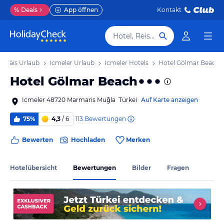
%
Deals
App öffnen
Kontakt
Hotel, Reiseziel
 Ägäis Urlaub
Icmeler Urlaub
Icmeler Hotels
Hotel Gölmar Beach
Hotel Gölmar Beach
Icmeler 48720 Marmaris Muğla Türkei
Auf Karte anzeigen
113
Bewertungen
75%
4,3
/ 6
Bewerten
Hochladen
Merken
Hotelübersicht
Bewertungen
Bilder
Fragen