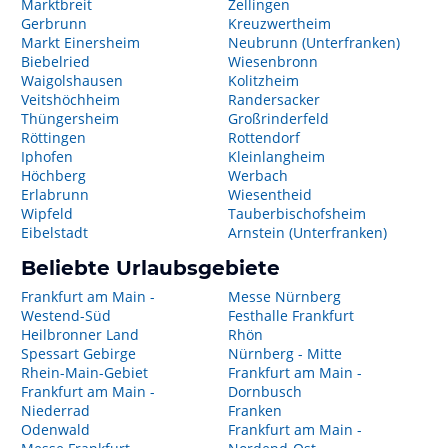
Marktbreit
Zellingen
Gerbrunn
Kreuzwertheim
Markt Einersheim
Neubrunn (Unterfranken)
Biebelried
Wiesenbronn
Waigolshausen
Kolitzheim
Veitshöchheim
Randersacker
Thüngersheim
Großrinderfeld
Röttingen
Rottendorf
Iphofen
Kleinlangheim
Höchberg
Werbach
Erlabrunn
Wiesentheid
Wipfeld
Tauberbischofsheim
Eibelstadt
Arnstein (Unterfranken)
Beliebte Urlaubsgebiete
Frankfurt am Main -
Messe Nürnberg
Westend-Süd
Festhalle Frankfurt
Heilbronner Land
Rhön
Spessart Gebirge
Nürnberg - Mitte
Rhein-Main-Gebiet
Frankfurt am Main -
Frankfurt am Main -
Dornbusch
Niederrad
Franken
Odenwald
Frankfurt am Main -