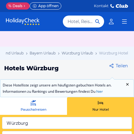
%
Deals
App öffnen
Kontakt
Hotel, Reiseziel
hland Urlaub
Bayern Urlaub
Würzburg Urlaub
Würzburg Hotels
Teilen
Hotels Würzburg
Diese Hotelliste zeigt unsere am häufigsten gebuchten Hotels an.
Informationen zu Rankings und Bewertungen findest Du
hier
Pauschalreisen
Nur Hotel
Würzburg