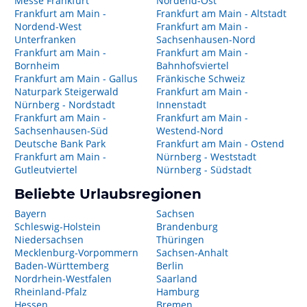
Messe Frankfurt
Nordend-Ost
Frankfurt am Main -
Frankfurt am Main - Altstadt
Nordend-West
Frankfurt am Main -
Unterfranken
Sachsenhausen-Nord
Frankfurt am Main -
Frankfurt am Main -
Bornheim
Bahnhofsviertel
Frankfurt am Main - Gallus
Fränkische Schweiz
Naturpark Steigerwald
Frankfurt am Main -
Nürnberg - Nordstadt
Innenstadt
Frankfurt am Main -
Frankfurt am Main -
Sachsenhausen-Süd
Westend-Nord
Deutsche Bank Park
Frankfurt am Main - Ostend
Frankfurt am Main -
Nürnberg - Weststadt
Gutleutviertel
Nürnberg - Südstadt
Beliebte Urlaubsregionen
Bayern
Sachsen
Schleswig-Holstein
Brandenburg
Niedersachsen
Thüringen
Mecklenburg-Vorpommern
Sachsen-Anhalt
Baden-Württemberg
Berlin
Nordrhein-Westfalen
Saarland
Rheinland-Pfalz
Hamburg
Hessen
Bremen