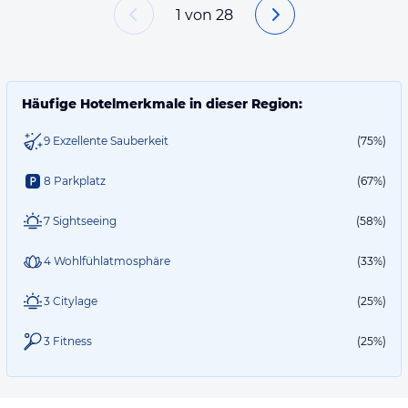
1
von
28
Häufige Hotelmerkmale in dieser Region:
9 Exzellente Sauberkeit
(75%)
8 Parkplatz
(67%)
7 Sightseeing
(58%)
4 Wohlfühlatmosphäre
(33%)
3 Citylage
(25%)
3 Fitness
(25%)