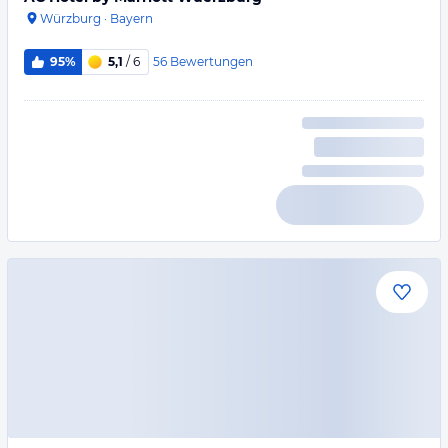
Würzburg
·
Bayern
56
Bewertungen
95%
5,1
/ 6