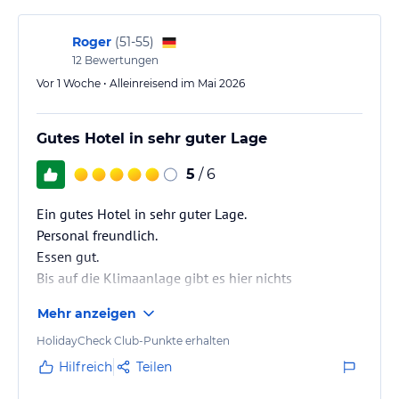
Das GHOTEL hotel & living Würzburg ist ein exquisites
Tagungshotel und ein freundliches Familienhotel mit einem
Roger
(
51-55
)
hohen Standard. Es gibt eine Reihe verschiedener Tagungsräume
12
Bewertungen
in unterschiedlichen Größen, sodass für jeden Anlass etwas dabei
Vor 1 Woche • Alleinreisend im Mai 2026
ist. In dem Nichtraucherhotel sind Tiere erlaubt. Das Hotel hat
einen 24-Stunden-Service.
Gutes Hotel in sehr guter Lage
Hinweis:
Allgemeine und unverbindliche
Hoteliers-/Veranstalter-/Kataloginformationen. Alle Angaben
5
/ 6
ohne Gewähr und ohne Prüfung durch HolidayCheck. Bitte
lies vor der Buchung die verbindlichen
Angebotsdetails
des
Ein gutes Hotel in sehr guter Lage.
jeweiligen Veranstalters.
Personal freundlich.
Essen gut.
Bis auf die Klimaanlage gibt es hier nichts
auszusetzen
Mehr anzeigen
HolidayCheck Club-Punkte erhalten
Hilfreich
Teilen