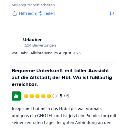
ruhige Atmosphäre trotz der zentralen Lage auf. Das
Meilengutschrift erhalten
Frühstück ist abwechslungsreich und liefert einen
Hilfreich
Teilen
gelungenen Start in den Tag. Insgesamt ein sehr
empfehlenswertes Hotel mit solidem Preis-Leistungs-
Verhältnis für einen Aufenthalt in…
Urlauber
1.594
Bewertungen
Vor 1 Jahr • Alleinreisend im August 2025
Bequeme Unterkunft mit toller Aussicht
auf die Altstadt; der Hbf. Wü ist fußläufig
erreichbar.
5
/ 6
Insgesamt hat mich das Hotel (es war vormals
übrigens ein GHOTEL und ist jetzt ein Premier Inn) mit
seiner zentralen Lage, der guten Anbindung an den