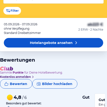
Filter
ab
223 €
05.09.2026 - 07.09.2026
ohne Verpflegung
2 ERW • 2 Nächte
Standard Dreibettzimmer
Hotelangebote
ansehen
Bewertungen
Sammle
Punkte
für Deine Hotelbewertung.
Kostenlos anmelden
Bewerten
Bilder hochladen
4,8
Gut
/ 6
Gute
Besonders gut bewertet:
Ein g