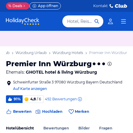
%
Deals
App öffnen
Kontakt
Hotel, Reiseziel
rlaub
Würzburg Urlaub
Würzburg Hotels
Premier Inn Würzburg
Premier Inn Würzburg
Ehemals:
GHOTEL hotel & living Würzburg
Schweinfurter Straße 3 97080 Würzburg Bayern Deutschland
Auf Karte anzeigen
492
Bewertungen
91%
4,8
/ 6
Bewerten
Hochladen
Merken
Hotelübersicht
Bewertungen
Bilder
Fragen