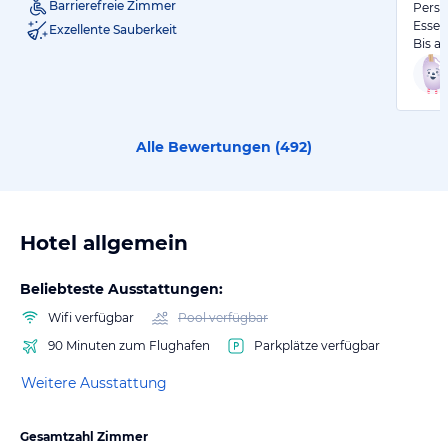
Barrierefreie Zimmer
Perso
Essen
Exzellente Sauberkeit
Bis au
Alle Bewertungen (
492
)
Hotel allgemein
Beliebteste Ausstattungen:
Wifi verfügbar
Pool verfügbar
90 Minuten zum Flughafen
Parkplätze verfügbar
Weitere Ausstattung
Gesamtzahl Zimmer