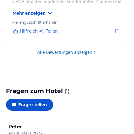
ÖPNV und den modernen, komfortablen Zimmern mit
wunderbarer Aussicht überzeugt. Das
Mehr anzeigen
Frühstücksbuffet war reichhaltig und größtenteils
zufriedenstellend. Besonders die Zimmer in den
Meilengutschrift erhalten
oberen Etagen kann ich wegen der Aussicht
Hilfreich
Teilen
empfehlen – ich habe meinen Aufenthalt hier absolut
genossen.
Alle Bewertungen anzeigen
Fragen zum Hotel
(
1
)
Frage stellen
Peter
am
9. März 2022