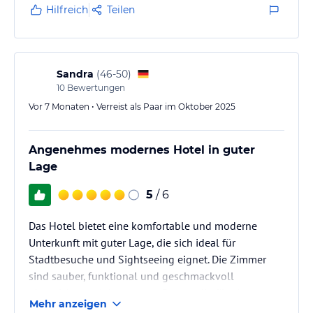
Hilfreich
Teilen
Sandra
(
46-50
)
10
Bewertungen
Vor 7 Monaten • Verreist als Paar im Oktober 2025
Angenehmes modernes Hotel in guter
Lage
5
/ 6
Das Hotel bietet eine komfortable und moderne
Unterkunft mit guter Lage, die sich ideal für
Stadtbesuche und Sightseeing eignet. Die Zimmer
sind sauber, funktional und geschmackvoll
eingerichtet, mit bequemen Betten, die für einen
Mehr anzeigen
erholsamen Schlaf sorgen. Besonders positiv fällt die