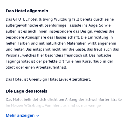
Das Hotel allgemein
Das GHOTEL hotel & living Würzburg fällt bereits durch seine
außergewöhnliche ellipsenförmige Fassade ins Auge. So wie
außen ist es auch innen insbesondere das Design, welches die
besondere Atmosphäre des Hauses schafft. Die Einrichtung in
hellen Farben und mit natürlichen Materialien wirkt angenehm
und heiter. Das entspannt nicht nur die Gäste, das freut auch das
Personal, welches hier besonders freundlich ist. Das hübsche
Tagungshotel ist der perfekte Ort für einen Kurzurlaub in der
Stadt oder einen Arbeitsaufenthalt.
Das Hotel ist GreenSign Hotel Level 4 zertifiziert.
Die Lage des Hotels
Das Hotel befindet sich direkt am Anfang der Schweinfurter Straße
im Herzen Würzburgs. Von hier aus sind es nur wenige
Gehminuten zur malerischen fränkischen Altstadt und zur Hofburg.
Mehr anzeigen
Auch zum Hauptbahnhof ist es nicht weit. Die großen Shopping-
Center der Stadt sind fußläufig zu erreichen, ebenso das Mainufer,