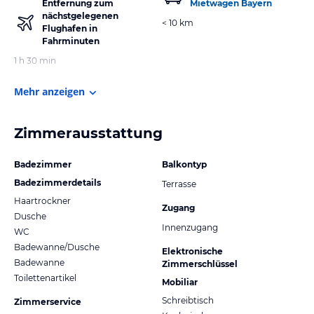
Entfernung zum
Mietwagen Bayern
nächstgelegenen
< 10 km
Flughafen in
Fahrminuten
1 h 30 min
Mehr anzeigen
Zimmerausstattung
Badezimmer
Balkontyp
Badezimmerdetails
Terrasse
Haartrockner
Zugang
Dusche
Innenzugang
WC
Badewanne/Dusche
Elektronische
Badewanne
Zimmerschlüssel
Toilettenartikel
Mobiliar
Schreibtisch
Zimmerservice