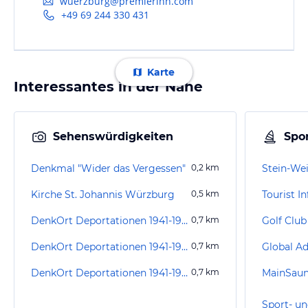
wuerzburg@premierinn.com
+49 69 244 330 431
Karte
Interessantes in der Nähe
Sehenswürdigkeiten
Spor
Denkmal "Wider das Vergessen"
0,2
km
Stein-We
Kirche St. Johannis Würzburg
0,5
km
DenkOrt Deportationen 1941-1944 Schweinfurt
0,7
km
Golf Club
DenkOrt Deportationen 1941-1944 Dettelbach
0,7
km
DenkOrt Deportationen 1941-1944 Würzburg
0,7
km
MainSau
Sport- un