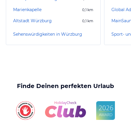
Marienkapelle
0,1
km
Altstadt Würzburg
MainSau
0,1
km
Sehenswürdigkeiten in Würzburg
Finde Deinen perfekten Urlaub