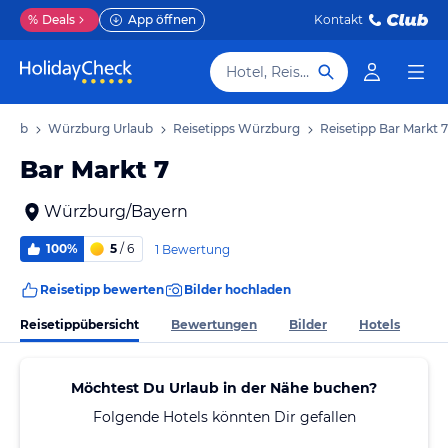
%
Deals
App öffnen
Kontakt
Hotel, Reiseziel
rlaub
Würzburg Urlaub
Reisetipps Würzburg
Reisetipp Bar Markt 7
Bar Markt 7
Würzburg/Bayern
100%
5
/ 6
1 Bewertung
Reisetipp bewerten
Bilder hochladen
Reisetippübersicht
Bewertungen
Bilder
Hotels
Möchtest Du Urlaub in der Nähe buchen?
Folgende Hotels könnten Dir gefallen