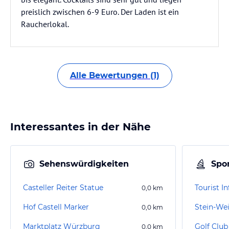
preislich zwischen 6-9 Euro. Der Laden ist ein
Raucherlokal.
Alle Bewertungen (1)
Interessantes in der Nähe
Sehenswürdigkeiten
Spor
Casteller Reiter Statue
0,0
km
Hof Castell Marker
Stein-We
0,0
km
Marktplatz Würzburg
Golf Club
0,0
km