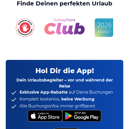
Finde Deinen perfekten Urlaub
Hol Dir die App!
Dein Urlaubsbegleiter – vor und während der
Reise
Exklusive App-Rabatte
auf Deine Buchungen
Komplett kostenlos,
keine Werbung
Alle Buchungsinfos immer griffbereit