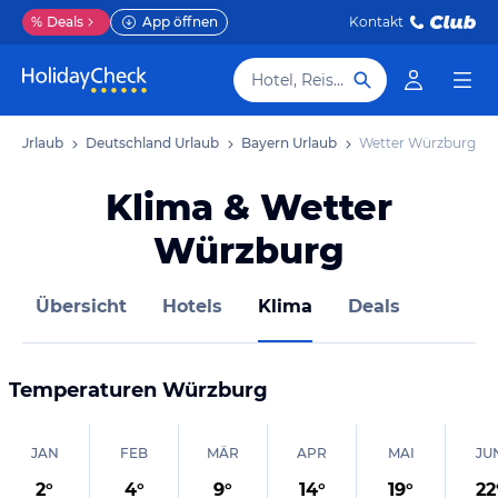
%
Deals
App öffnen
Kontakt
Hotel, Reiseziel
pa Urlaub
Deutschland Urlaub
Bayern Urlaub
Wetter Würzburg
Klima & Wetter
Würzburg
Übersicht
Hotels
Klima
Deals
Temperaturen
Würzburg
JAN
FEB
MÄR
APR
MAI
JU
2
°
4
°
9
°
14
°
19
°
22