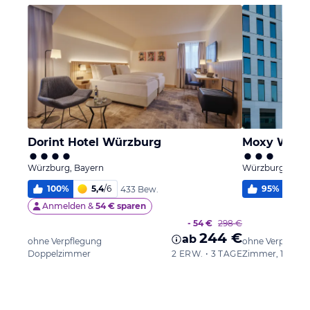
Dorint Hotel Würzburg
Moxy Wuer
Würzburg, Bayern
Würzburg, Baye
100
%
5,4
/
6
95
%
5,
433 Bew.
Anmelden &
54 € sparen
- 54 €
298 €
244 €
ab
ohne Verpflegung
ohne Verpflegu
Doppelzimmer
2 ERW. • 3 TAGE
Zimmer, 1 Quee