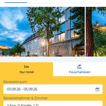
vom Hotelie
Nur Hotel
Pauschalreisen
Reisezeitraum
03.09.26 - 05.09.26
Reiseteilnehmer & Zimmer
2 Erw, 0 Kinder, 1 Zi.