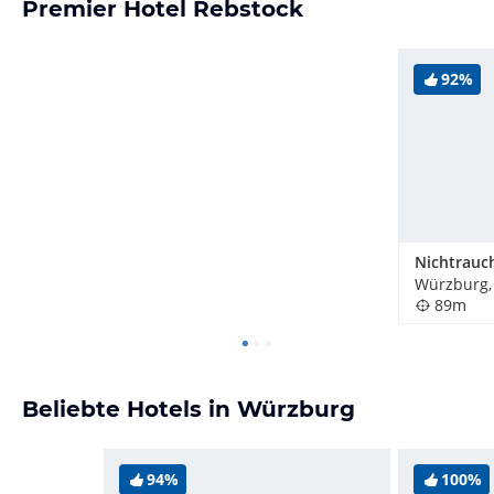
Premier Hotel Rebstock
92%
Würzburg,
89m
Beliebte Hotels in Würzburg
94%
100%