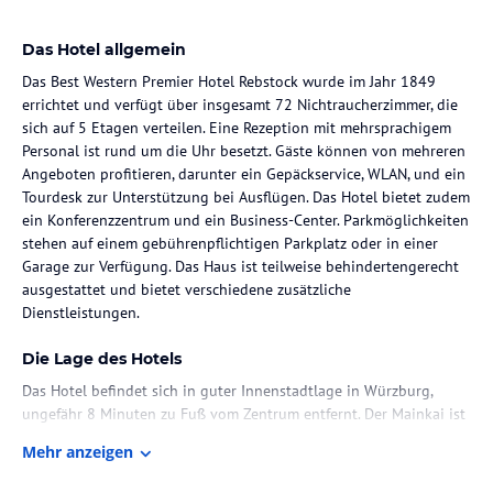
Das Hotel allgemein
Das Best Western Premier Hotel Rebstock wurde im Jahr 1849
errichtet und verfügt über insgesamt 72 Nichtraucherzimmer, die
sich auf 5 Etagen verteilen. Eine Rezeption mit mehrsprachigem
Personal ist rund um die Uhr besetzt. Gäste können von mehreren
Angeboten profitieren, darunter ein Gepäckservice, WLAN, und ein
Tourdesk zur Unterstützung bei Ausflügen. Das Hotel bietet zudem
ein Konferenzzentrum und ein Business-Center. Parkmöglichkeiten
stehen auf einem gebührenpflichtigen Parkplatz oder in einer
Garage zur Verfügung. Das Haus ist teilweise behindertengerecht
ausgestattet und bietet verschiedene zusätzliche
Dienstleistungen.
Die Lage des Hotels
Das Hotel befindet sich in guter Innenstadtlage in Würzburg,
ungefähr 8 Minuten zu Fuß vom Zentrum entfernt. Der Mainkai ist
in etwa 3 Gehminuten erreichbar, und eine Haltestelle für
Mehr anzeigen
öffentliche Verkehrsmittel liegt ca. 2 Minuten entfernt. Zu den
berühmten Sehenswürdigkeiten, wie der Würzburger Residenz,