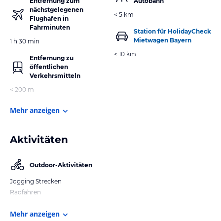
Entfernung zum
Autobahn
nächstgelegenen
< 5 km
Flughafen in
Fahrminuten
Station für HolidayCheck
Mietwagen Bayern
1 h 30 min
< 10 km
Entfernung zu
öffentlichen
Verkehrsmitteln
< 200 m
Mehr anzeigen
Aktivitäten
Outdoor-Aktivitäten
Jogging Strecken
Radfahren
Mehr anzeigen