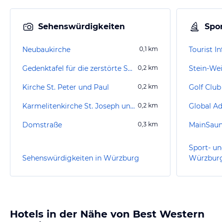
Sehenswürdigkeiten
Spor
Neubaukirche
0,1
km
Gedenktafel für die zerstörte Synagoge
0,2
km
Stein-We
Kirche St. Peter und Paul
0,2
km
Golf Club
Karmelitenkirche St. Joseph und St. Maria Magdalena Würzburg
0,2
km
Domstraße
0,3
km
MainSau
Sport- un
Sehenswürdigkeiten in Würzburg
Würzbur
Hotels in der Nähe von Best Western