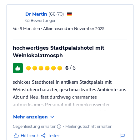
Dr Martin
(
66-70
)
65
Bewertungen
Vor 9 Monaten • Alleinreisend im November 2025
hochwertiges Stadtpalaishotel mit
Weinlokalatmosph
6
/ 6
schickes Stadthotel in antikem Stadtpalais mit
Weinstubencharakter, geschmackvolles Ambiente aus
Alt und Neu, fast durchweg charmantes
aufmerksames Personal mit bemerkenswerter
Höflichkeit, Zimmer sehr gut mit kleinen Mängeln,
Mehr anzeigen
Seminarverpflegung hochwertig und wie bestellt,
ausgezeichnete Küche mit Michelin-Stern
Gegenleistung erhalten
•
Meilengutschrift erhalten
Hilfreich
Teilen