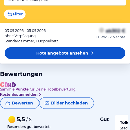
Filter
ab
302 €
03.09.2026 - 05.09.2026
ohne Verpflegung
2 ERW • 2 Nächte
Standardzimmer, 1 Doppelbett
Hotelangebote
ansehen
Bewertungen
Sammle
Punkte
für Deine Hotelbewertung.
Kostenlos anmelden
Bewerten
Bilder hochladen
5,5
Gut
/ 6
Toll
Besonders gut bewertet:
Stadt