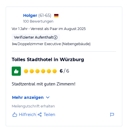
Im Hotel steht ein Sport- und Unterhaltungsangebot zur
Verfügung, das eine Sonnenterrasse sowie ein Fitnessstudio
Holger
(
61-65
)
umfasst. Außerdem kann gegen Gebühr Radfahren oder
100
Bewertungen
Mountainbiking angeboten werden. Gäste haben zudem Zugang
Vor 1 Jahr • Verreist als Paar im August 2025
zu einer Sauna zur Entspannung.
Verifizierter Aufenthalt
Doppelzimmer Executive (Nebengebäude)
Hinweis:
Verfasst von HolidayCheck mit Hilfe von KI. Alle
Angaben ohne Gewähr. Bitte lies vor der Buchung die
verbindlichen
Angebotsdetails
des jeweiligen Veranstalters.
Tolles Stadthotel in Würzburg
6
/ 6
Stadtzentral mit guten Zimmern!
Mehr anzeigen
Meilengutschrift erhalten
Hilfreich
Teilen