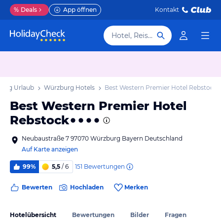
%
Deals
App öffnen
Kontakt
Hotel, Reiseziel
urg Urlaub
Würzburg Hotels
Best Western Premier Hotel Rebstock
Best Western Premier Hotel
Rebstock
Neubaustraße 7 97070 Würzburg Bayern Deutschland
Auf Karte anzeigen
151
Bewertungen
99%
5,5
/ 6
Bewerten
Hochladen
Merken
Hotelübersicht
Bewertungen
Bilder
Fragen