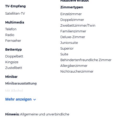
Haustiere erlaubt
TV-Empfang
Zimmertypen
Satelliten-TV
Einzelzimmer
Doppelzimmer
Multimedia
Zweibettzimmer/Twin
Telefon
Familienzimmer
Radio
Deluxe-Zimmer
Fernseher
Juniorsuite
Superior
Bettentyp
Suite
Doppelbett
Behindertenfreundliche Zimmer
Kingsize
Allergikerzimmer
Zustellbett
Nichtraucherzimmer
Minibar
Minibarausstattung
Mit Alkohol
Mehr anzeigen
Hinweis:
Allgemeine und unverbindliche