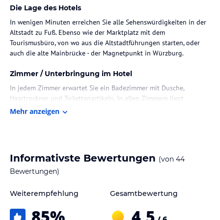
Die Lage des Hotels
In wenigen Minuten erreichen Sie alle Sehenswürdigkeiten in der
Altstadt zu Fuß. Ebenso wie der Marktplatz mit dem
Tourismusbüro, von wo aus die Altstadtführungen starten, oder
auch die alte Mainbrücke - der Magnetpunkt in Würzburg.
Zimmer / Unterbringung im Hotel
In jedem Zimmer erwartet Sie ein Badezimmer mit Dusche,
Haartrockner und Toilettenartikeln. In allen Zimmern liegt
Venylboden aus. Die Betten sind mit neuen Matratzen und
Mehr anzeigen
allergikerfreundlichen Decken und Kissen ausgestattet. Zudem
sind ein Telefon und ein Fernseher in die Raumausstattung
integriert. Bei Ihrer Ankunft bekommen die Übernachtungsgäste
eine Flasche Mineralwasser und dürfen sich selbstverständlich an
Informativste Bewertungen
(von
44
der Kaffee-und Teestation bedienen.
Bewertungen)
Gastronomie im Hotel
Weiterempfehlung
Gesamtbewertung
Beginnen Sie den Tag mit einem ausführlichen Frühstück bis
11:00 Uhr vom reichhaltigen Buffet. Mehrere Gastlokale wie die
85
%
4,5
Bürgerspital-Weinstuben, die Bürgerspital-Weinstuben sowie das
/ 6