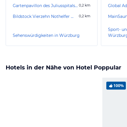
Gartenpavillon des Juliusspitals Würzburg
0,2
km
Bildstock Vierzehn Nothelfer Würzburg
0,2
km
MainSau
Sport- un
Sehenswürdigkeiten in Würzburg
Würzbur
Hotels in der Nähe von Hotel Poppular
100%