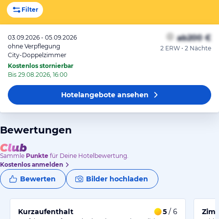
Filter
ab
200 €
03.09.2026 - 05.09.2026
ohne Verpflegung
2 ERW • 2 Nächte
City-Doppelzimmer
Kostenlos stornierbar
Bis 29.08.2026, 16:00
Hotelangebote
ansehen
Bewertungen
Sammle
Punkte
für Deine Hotelbewertung.
Kostenlos anmelden
Bewerten
Bilder hochladen
Kurzaufenthalt
5
/ 6
Zimm