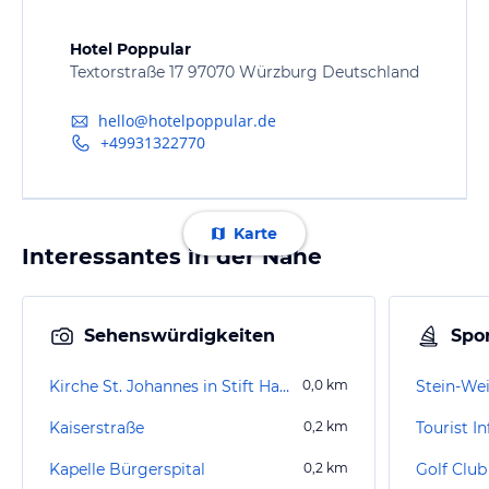
Hotel Poppular
Textorstraße 17 97070 Würzburg Deutschland
hello@hotelpoppular.de
+49931322770
Karte
Interessantes in der Nähe
Sehenswürdigkeiten
Spor
Kirche St. Johannes in Stift Haug
0,0
km
Stein-We
Kaiserstraße
0,2
km
Kapelle Bürgerspital
0,2
km
Golf Club