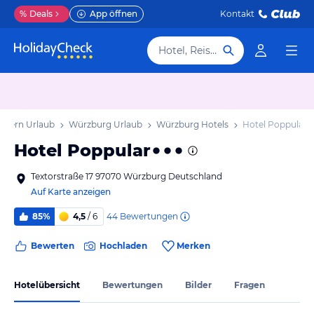
%
Deals
App öffnen
Kontakt
Hotel, Reiseziel
ayern Urlaub
Würzburg Urlaub
Würzburg Hotels
Hotel Poppular
Hotel Poppular
Textorstraße 17 97070 Würzburg Deutschland
Auf Karte anzeigen
44
Bewertungen
85%
4,5
/ 6
Bewerten
Hochladen
Merken
Hotelübersicht
Bewertungen
Bilder
Fragen