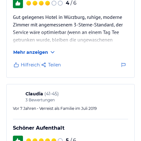
4
/ 6
Gut gelegenes Hotel in Würzburg, ruhige, moderne
Zimmer mit angemessenem 3-Sterne-Standard, der
Service wäre optimierbar (wenn an einem Tag Tee
getrunken wurde, bleiben die ungewaschenen
Tassen stehen und neune Tee gibt es auch nicht),
Mehr anzeigen
relativ dazu recht teuer... aber ansonsten nettes
Personal. Ich wohne dort seit > 10 Jahren immer
Hilfreich
Teilen
wieder, wenn das Preis-Leistungsverhältnis weiter
auseinander geht, eher nicht mehr.
Claudia
(
41-45
)
3
Bewertungen
Vor 7 Jahren • Verreist als Familie im Juli 2019
Schöner Aufenthalt
5
/ 6