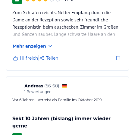
Zum Schlafen reichts. Netter Empfang durch die
Dame an der Rezeption sowie sehr freundliche
Rezeptionistin beim auschecken. Zimmer im Großen
und Ganzen sauber. Lange schwarze Haare an den
Fliesen im Bad. Schimmel in den Fugen der Dusche.
Mehr anzeigen
Unterer Bereich der Badtür aufgequollen und
beschädigt. Hotel sehr stark abgewohnt. Ein paar
Hilfreich
Teilen
Pinselstriche würden schon helfen um das Hotel
etwas aufzuhübschen. Schätzungsweise liegen die
letzten Renovierungsmaßnahmen schon mehrere
Jahrzehnte zurück.
Andreas
(
56-60
)
1
Bewertungen
Vor 6 Jahren • Verreist als Familie im Oktober 2019
Sekt 10 Jahren (bislang) immer wieder
gerne