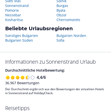
Sveti Vlas
Solnik
Sonnenstrand
Burgas
Pomorie
Byala
Nessebar
Obzor
Kosharitsa
Chernomorets
Beliebte Urlaubsregionen
Sonstiges Bulgarien
Bulgarien Norden
Bulgarien Süden
Sofia
Informationen zu
Sonnenstrand
Urlaub
Durchschnittliche Hotelbewertung:
4,4
/
6
36.967
Bewertungen
Der Durchschnitt ergibt sich aus den Bewertungen der einzelnen Hotels
in Sonnenstrand auf HolidayCheck.
Reisetipps