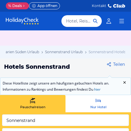
%
Deals
App öffnen
Kontakt
Hotel, Reiseziel
ulgarien Süden Urlaub
Sonnenstrand Urlaub
Sonnenstrand Hotels
Teilen
Hotels Sonnenstrand
Diese Hotelliste zeigt unsere am häufigsten gebuchten Hotels an.
Informationen zu Rankings und Bewertungen findest Du
hier
Pauschalreisen
Nur Hotel
Sonnenstrand